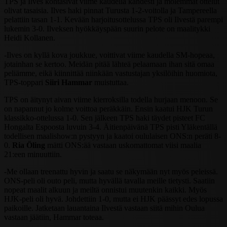
TPS ja Ilves kohtasivat viime kaudella kahdesti ja molemmat ottelut
olivat tasaisia. Ilves haki pinnat Turusta 1-2-voitolla ja Tampereella
pelattiin tasan 1-1. Kevään harjoitusottelussa TPS oli Ilvestä parempi
lukemin 3-0. Ilveksen hyökkäyspään suurin pelote on maalitykki
Heidi Kollanen.
-Ilves on kyllä kova joukkue, voittivat viime kaudella SM-hopeaa,
jotainhan se kertoo. Meidän pitää lähteä pelaamaan ihan sitä omaa
peliämme, eikä kiinnittää niinkään vastustajan yksilöihin huomiota,
TPS-toppari
Siiri Hammar
muistuttaa.
TPS on äitynyt aivan viime kierroksilla todella hurjaan menoon. Se
on napannut jo kolme voittoa peräkkäin. Ensin kaatui HJK Turun
klassikko-ottelussa 1-0. Sen jälkeen TPS haki täydet pisteet FC
Hongalta Espoosta luvuin 3-4. Äitienpäivänä TPS pisti Yläkentällä
todellisen maalishow:n pystyyn ja kaatoi oululaisen ONS:n peräti 8-
0.
Ria Öling
mätti ONS:ää vastaan uskomattomat viisi maalia
21:een minuuttiin.
-Me ollaan treenattu hyvin ja saatu se näkymään nyt myös peleissä.
ONS-peli oli outo peli, mutta hyvällä tavalla meille tietysti. Saatiin
nopeat maalit alkuun ja meiltä onnistui muutenkin kaikki. Myös
HJK-peli oli hyvä. Johdettiin 1-0, mutta ei HJK päässyt edes lopussa
paikoille. Jatketaan lauantaina Ilvestä vastaan siitä mihin Oulua
vastaan jäätiin, Hammar toteaa.