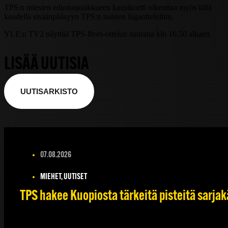
TPS:n miesten edustusjoukkueen kausikortti oikeuttaa myös tällä
kaudella sisäänpääsyyn TPS:n naisten liigaotteluihin.
YLE:n TV2 näyttää TPS-Ilves-ottelun suorana klo 16.50 alkaen.
LISÄÄ UUTISIA
UUTISARKISTO
07.08.2026
MIEHET, UUTISET
TPS hakee Kuopiosta tärkeitä pisteitä sarjak