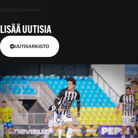
#ÄläRikoUrheilua
LISÄÄ UUTISIA
UUTISARKISTO