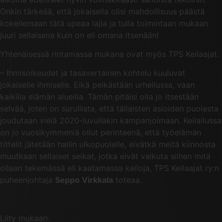
Onkin tärkeää, että jokaisella olisi mahdollisuus päästä
kokeilemaan tätä upeaa lajia ja tulla toimintaan mukaan
juuri sellaisena kuin on eli omana itsenään!
Yhtenäisessä rintamassa mukana ovat myös TPS Keilaajat.
– Ihmisoikeudet ja tasavertainen kohtelu kuuluvat
jokaiselle ihmiselle. Eikä pelkästään urheilussa, vaan
kaikilla elämän alueilla. Tämän pitäisi olla jo itsestään
selvää, joten on surullista, että tällaisten asioiden puolesta
joudutaan vielä 2020-luvullakin kampanjoimaan. Keilailussa
on jo vuosikymmeniä ollut perinteenä, että työelämän
tittelit jätetään hallin ulkopuolelle, eivätkä meitä kiinnosta
muutkaan sellaiset seikat, jotka eivät vaikuta siihen mitä
ollaan tekemässä eli kaatamassa keiloja, TPS Keilaajat ry:n
puheenjohtaja
Seppo Virkkala
toteaa.
Liity mukaan.