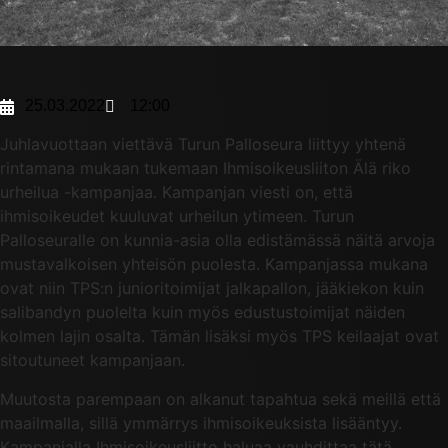
25.03.2022
12:00
Juhlavuottaan viettävä Turun Palloseura liittyy yhtenä
rintamana mukaan tukemaan Ihmisoikeusliiton Älä riko
urheilua -kampanjaa. Kampanjan viesti on, että
ihmisoikeudet kuuluvat urheilun ytimeen. Turun
Palloseuralle on kunnia-asia olla edistämässä näitä arvoja
mustavalkoisen yhteisön puolesta. Kampanjassa mukana
ovat niin TPS:n junioritoimijat jalkapallon, jääkiekon kuin
salibandyn puolelta kuin myös edustustoimijat näiden
kolmen lajin osalta. Tämän lisäksi myös TPS keilaajat ovat
sitoutuneet kampanjaan.
Muutosta parempaan on alkanut tapahtua sekä meillä että
maailmalla, sillä ymmärrys ihmisoikeuksista lisääntyy.
Kampanjalla Ihmisoikeusliitto haluaa vauhdittaa tätä