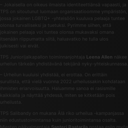
– Jokaisella on oikeus ilmaista identiteettiänsä vapaasti, ja
TPS on sitoutunut luomaan organisaatioomme ympäristön,
jossa jokainen LGBTQ+ -yhteisöön kuuluva pelaaja tuntee
olonsa turvalliseksi ja tuetuksi. Pyrimme siihen, että
jokainen pelaaja voi tuntea olonsa mukavaksi omana
itsenään riippumatta siitä, haluavatko he tulla ulos
julkisesti vai eivät.
TPS Juniorijalkapallon toiminnanjohtaja
Leena Allen
näkee
urheilun tärkeän yhdistävänä tekijänä nyky-yhteiskunnassa.
– Urheilun kuuluisi yhdistää, ei erottaa. On erittäin
surullista, että vielä vuonna 2022 urheilussakin kohdataan
ihmisten eriarvoisuutta. Haluamme sanoa ei rasismille
kaikkialla ja näyttää yhdessä, miten se kitketään pois
urheilusta.
TPS Salibandy on mukana Älä riko urheilua -kampanjassa
niin edustustoimintansa kuin junioritoimintansa osalta.
Miesten päävalmentaja
Santeri Raatarila
nostaa esiin myös