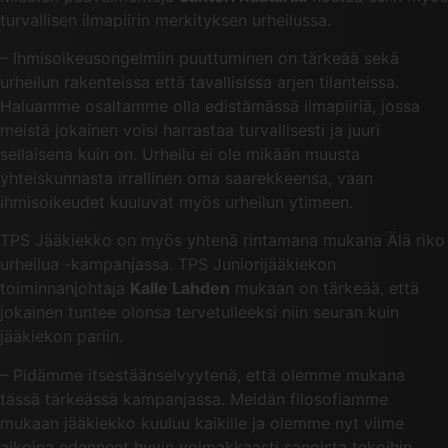
turvallisen ilmapiirin merkityksen urheilussa.
– Ihmisoikeusongelmiin puuttuminen on tärkeää sekä
urheilun rakenteissa että tavallisissa arjen tilanteissa.
Haluamme osaltamme olla edistämässä ilmapiiriä, jossa
meistä jokainen voisi harrastaa turvallisesti ja juuri
sellaisena kuin on. Urheilu ei ole mikään muusta
yhteiskunnasta irrallinen oma saarekkeensa, vaan
ihmisoikeudet kuuluvat myös urheilun ytimeen.
TPS Jääkiekko on myös yhtenä rintamana mukana Älä riko
urheilua -kampanjassa. TPS Juniorijääkiekon
toiminnanjohtaja
Kalle Lahden
mukaan on tärkeää, että
jokainen tuntee olonsa tervetulleeksi niin seuran kuin
jääkiekon pariin.
– Pidämme itsestäänselvyytenä, että olemme mukana
tässä tärkeässä kampanjassa. Meidän filosofiamme
mukaan jääkiekko kuuluu kaikille ja olemme nyt viime
aikoina edenneet hyvin voimakkaasti sanoista tekoihin.