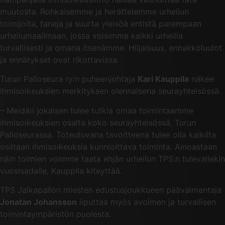
muutosta. Rohkaisemme ja herättelemme urheilun
toimijoita, faneja ja suurta yleisöä entistä parempaan
urheilumaailmaan, jossa voisimme kaikki urheilla
turvallisesti ja omana itsenämme. Hiljaisuus, ennakkoluulot
ja ennätykset ovat rikottavissa.
Turun Palloseura ry:n puheenjohtaja
Kari Kauppila
näkee
ihmisoikeuksien merkityksen olennaisena seurayhteisössä.
– Meidän jokaisen tulee tutkia omaa toimintaamme
ihmisoikeuksien osalta koko seurayhteisössä, Turun
Palloseurassa. Toteutuvana tavoitteena tulee olla kaikilta
osiltaan ihmisoikeuksia kunnioittava toiminta. Ainoastaan
näin toimien voimme taata ehjän urheilun TPS:n tulevallekin
vuosisadalle, Kauppila kiteyttää.
TPS Jalkapallon miesten edustusjoukkueen päävalmentaja
Jonatan Johansson
liputtaa myös avoimen ja turvallisen
toimintaympäristön puolesta.