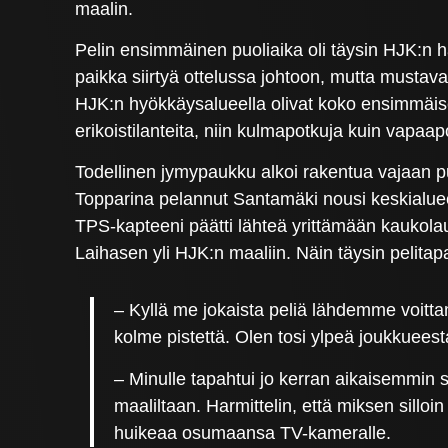
maalin.
Pelin ensimmäinen puoliaika oli täysin HJK:n h
paikka siirtyä ottelussa johtoon, mutta mustav
HJK:n hyökkäysalueella olivat koko ensimmäise
erikoistilanteita, niin kulmapotkuja kuin vap
Todellinen jymypaukku alkoi rakentua vajaan 
Topparina pelannut Santamäki nousi keskialu
TPS-kapteeni päätti lähteä yrittämään kaukola
Laihasen yli HJK:n maaliin. Näin täysin pelitap
– Kyllä me jokaista peliä lähdemme voitt
kolme pistettä. Olen tosi ylpeä joukkuees
– Minulle tapahtui jo kerran aikaisemmin se
maaliltaan. Harmittelin, että miksen silloi
huikeaa osumaansa TV-kameralle.