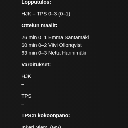
Lopputulos:
HJK – TPS 0–3 (0–1)
Ottelun maalit:
26 min 0–1 Emma Santamäki
60 min 0–2 Viivi Ollonqvist
63 min 0–3 Netta Hanhimäki
Varoitukset:
HJK
–
TPS
–
TPS:n kokoonpano:
Inkeri Niemi (MV)