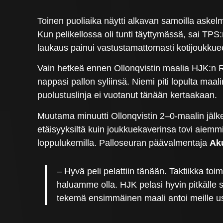
Toinen puoliaika näytti alkavan samoilla askel
Kun pelikellossa oli tunti täyttymässä, sai TPS
laukaus painui vastustamattomasti kotijoukkue
Vain hetkeä ennen Ollonqvistin maalia HJK:n Ria
nappasi pallon syliinsä. Niemi piti lopulta maal
puolustuslinja ei vuotanut tänään kertaakaan.
Muutama minuutti Ollonqvistin 2–0-maalin jäl
etäisyyksiltä kuin joukkuekaverinsa tovi aiemm
loppulukemilla. Palloseuran päävalmentaja
Ak
– Hyvä peli pelattiin tänään. Taktiikka toim
haluamme olla. HJK pelasi hyvin pitkälle s
tekemä ensimmäinen maali antoi meille usk