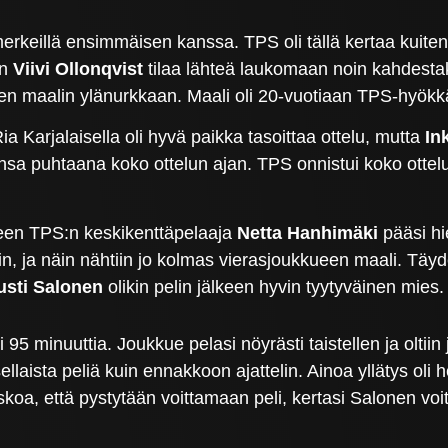
merkeillä ensimmäisen kanssa. TPS oli tällä kertaa kuit
:n
Viivi Ollonqvist
tilaa lähteä laukomaan noin kahdesta
en maalin ylänurkkaan. Maali oli 20-vuotiaan TPS-hyökk
 Karjalaisella oli hyvä paikka tasoittaa ottelu, mutta
In
insa puhtaana koko ottelun ajan. TPS onnistui koko ottelu
keen TPS:n keskikenttäpelaaja
Netta Hanhimäki
pääsi h
in, ja näin nähtiin jo kolmas vierasjoukkueen maali. Täy
usti Salonen
olikin pelin jälkeen hyvin tyytyväinen mies.
i 95 minuuttia. Joukkue pelasi nöyrästi taistellen ja oltii
ellaista peliä kuin ennakkoon ajattelin. Ainoa yllätys ol
oa, että pystytään voittamaan peli, kertasi Salonen voit