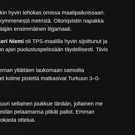
enkin hyvin tehokas omissa maalipaikoissaan.
kymmenestä metristä. Ollonqvistin napakka
ääjän ensimmäinen liigamaali.
keri Niemi
oli TPS-maalilla hyvin sijoittunut ja
n ajan puolustuspelissään täydellisesti. Tiivis
ieman yllättäen laukomaan samoilta
det kolme pistettä matkasivat Turkuun 3–0-
n juuri sellainen joukkue tänään, jollainen me
i heidän pelaamansa pitkät pallot. Emman
okasta ottelua.