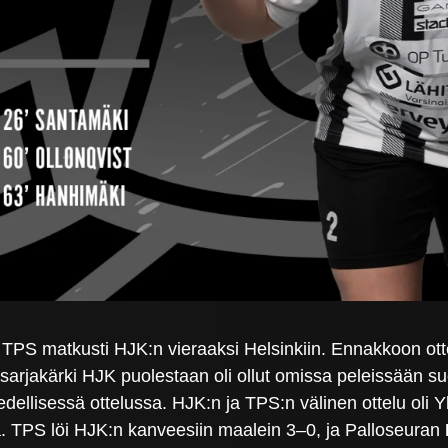
n TPS matkusti HJK:n vieraaksi Helsinkiin. Ennakkoon otte
sarjakärki HJK puolestaan oli ollut omissa peleissään s
ellisessä ottelussa. HJK:n ja TPS:n välinen ottelu oli Yle
lla. TPS löi HJK:n kanveesiin maalein 3–0, ja Palloseuran