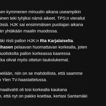
mmäisen kymmenen minuutin aikana useampikin
en teki tyhjiksi nämä aikeet. TPS:n vierailut
öisiä. HJK sai ensimmäisen puoliajan aikana
mään yhtäkään maalin muodossa.
i riisti pallon HJK:n
Ria Karjalaiselta
.
ihasen
pelaavan huomattavan korkealla, joten
puoliskolta pallon korkeassa kaaressa
otka olivat myös ottelun taukolukemat.
liään, niin on se mahdollista, että saamme
n Ylen TV-haastattelussa.
maalivahti oli tosi korkealla kaukana
lin, että nyt on pakko koettaa, kertasi Santamäki