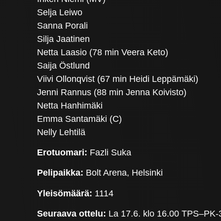
Selja Leiwo
Sanna Porali
Silja Jaatinen
Netta Laasio (78 min Veera Keto)
Saija Östlund
Viivi Ollonqvist (67 min Heidi Leppämäki)
Jenni Rannus (88 min Jenna Koivisto)
Netta Hanhimäki
Emma Santamäki (C)
Nelly Lehtilä
Erotuomari:
Fazli Suka
Pelipaikka:
Bolt Arena, Helsinki
Yleisömäärä:
1114
Seuraava ottelu:
La 17.6. klo 16.00 TPS–PK-35