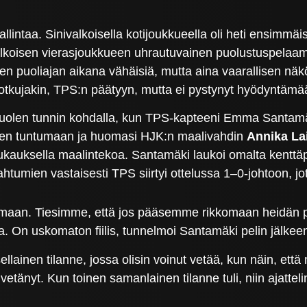
allintaa. Sinivalkoisella kotijoukkueella oli heti ensi
alkoisen vierasjoukkueen uhrautuvainen puolustuspelaamin
n puoliajan aikana vähäisiä, mutta aina vaarallisen näk
aapotkujakin, TPS:n päätyyn, mutta ei pystynyt hyödyntä
puolen tunnin kohdalla, kun TPS-kapteeni Emma Santamäk
een tuntumaan ja huomasi HJK:n maalivahdin
Annika La
ukauksella maalintekoa. Santamäki laukoi omalta kenttä
ahtumien vastaisesti TPS siirtyi ottelussa 1–0-johtoon, j
amaan. Tiesimme, että jos pääsemme rikkomaan heidän pe
ta. On uskomaton fiilis, tunnelmoi Santamäki pelin jälkee
llainen tilanne, jossa olisin voinut vetää, kun näin, että 
n vetänyt. Kun toinen samanlainen tilanne tuli, niin ajatte