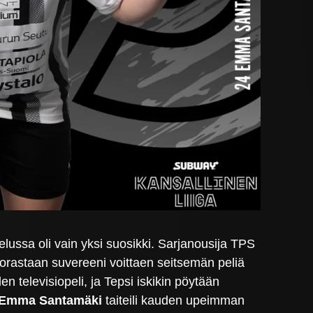
lussa oli vain yksi suosikki. Sarjanousija TPS
uorastaan suvereeni voittaen seitsemän peliä
n televisiopeli, ja Tepsi iskikin pöytään
Emma Santamäki
taiteili kauden upeimman