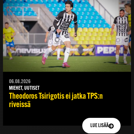
06.08.2026
MIEHET, UUTISET
Theodoros Tsirigotis ei jatka TPS:n
riveissä
LUE LISÄÄ