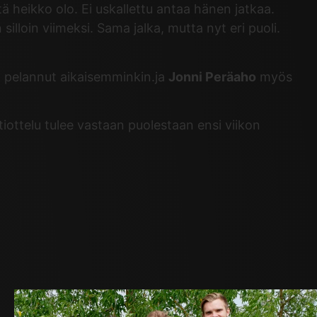
tä heikko olo. Ei uskallettu antaa hänen jatkaa.
loin viimeksi. Sama jalka, mutta nyt eri puoli.
na pelannut aikaisemminkin.ja
Jonni Peräaho
myös
ottelu tulee vastaan puolestaan ensi viikon