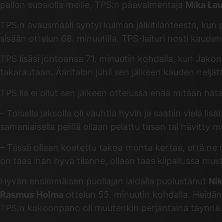
pallon suosiolla meille, TPS:n päävalmentaja
Mika Lau
TPS:n avausmaali syntyi kulman jälkitilanteesta, kun
sisään ottelun 68. minuutilla. TPS-laituri nosti kau
TPS lisäsi johtoansa 71. minuutin kohdalla, kun Jakonen
takarautaan. Ääritalon juhli sen jälkeen kauden neljä
TPS:llä ei ollut sen jälkeen ottelussa enää mitään h
– Toisella jaksolla oli vauhtia hyvin ja saatiin vielä lis
samanlaisella pelillä ollaan pelattu tasan tai hävitty m
– Tässä ollaan koetettu takoa monta kertaa, että ne n
on taas ihan hyvä tilanne, ollaan taas kilpailussa mu
Hyvän ensimmäisen puoliajan laidalla puolustanut
Nik
Rasmus Holma
ottelun 55. minuutin kohdalla. Heidän t
TPS:n kokoonpano oli muutenkin perjantaina täynnä o