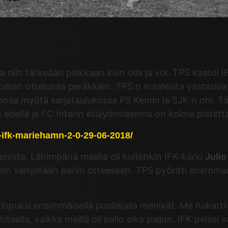
a niin tärkeään paikkaan kuin olla ja voi. TPS kaatoi 
ttoman ottelunsa peräkkäin. TPS:n maaleista vastasiv
ittonsa myötä sarjataulukossa PS Kemin ja SJK:n ohi. T
 edellä ja FC Interin etulyöntiasema on kolme pistett
ps-ifk-mariehamn-2-0-29-06-2018/
amista. Lähimpänä maalia oli kuitenkin IFK-kärki
Juli
kin venymään pariin otteeseen. TPS pyöritti enemmän p
n lopuksi ensimmäisellä puoliajalla menivät. Me hukat
n hitaalla, vaikka meillä oli pallo aika paljon. IFK pel