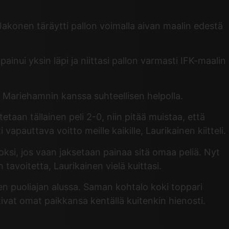
Jakonen täräytti pallon voimalla aivan maalin edestä
ainui yksin läpi ja niittasi pallon varmasti IFK-maalin
K Mariehamnin kanssa suhteellisen helpolla.
itetaan tällainen peli 2-0, niin pitää muistaa, että
vapauttava voitto meille kaikille, Laurikainen kiitteli.
oksi, jos vaan jaksetaan painaa sitä omaa peliä. Nyt
avoitetta, Laurikainen vielä kuittasi.
en puoliajan alussa. Saman kohtalo koki toppari
tivat omat paikkansa kentällä kuitenkin hienosti.