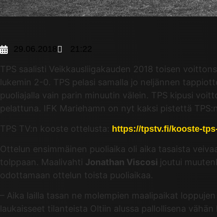
29.06.2018
21:22
TPS saalisti Veikkausliigakauden 2018 toisen voittons
lukemin 2-0. TPS pelasi samalla jo neljännen tappio
puoliajalla vain parin minuutin välein. TPS kipusi vo
pelattuna. IFK Mariehamn on nyt kaksi pistettä TPS:n
TPS TV:n kooste ottelusta:
https://tpstv.fi/kooste-t
Ottelun ensimmäinen puoliaika oli aika tasaista veiva
tolppaan. Maalivahti
Jonathan Viscosi
joutui muuten
odottamaan ottelun toista puoliaikaa.
– Aika lailla tasan ne molempien maalipaikat loppuje
laukaisseet tilanteista Oltiin alussa pallollisena vähä