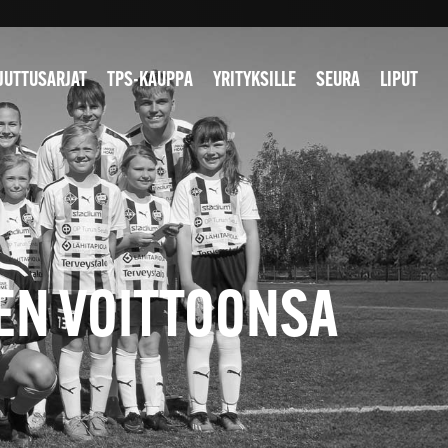
JUTTUSARJAT
TPS-KAUPPA
YRITYKSILLE
SEURA
LIPUT
EEN VOITTOONSA