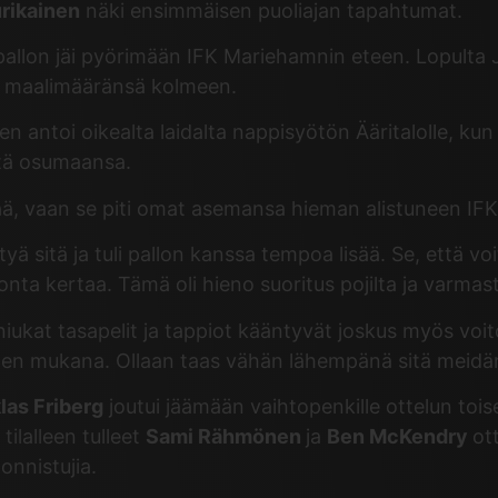
rikainen
näki ensimmäisen puoliajan tapahtumat.
 pallon jäi pyörimään IFK Mariehamnin eteen. Lopulta 
den maalimääränsä kolmeen.
 antoi oikealta laidalta nappisyötön Ääritalolle, kun p
ttä osumaansa.
ätää, vaan se piti omat asemansa hieman alistuneen IF
ättyä sitä ja tuli pallon kanssa tempoa lisää. Se, että vo
onta kertaa. Tämä oli hieno suoritus pojilta ja varmasti 
iukat tasapelit ja tappiot kääntyvät joskus myös voit
iden mukana. Ollaan taas vähän lähempänä sitä meidän t
las Friberg
joutui jäämään vaihtopenkille ottelun tois
ilalleen tulleet
Sami Rähmönen
ja
Ben McKendry
ot
nnistujia.