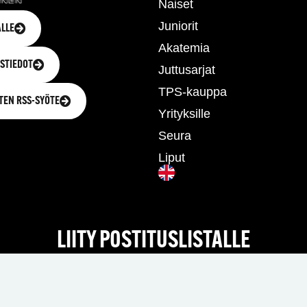
Naiset
Juniorit
LLE
Akatemia
STIEDOT
Juttusarjat
TPS-kauppa
TEN RSS-SYÖTE
Yrityksille
Seura
Liput
LIITY POSTITUSLISTALLE