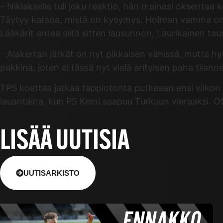
– Niklakselle tuli joku reaktio, hän meinasi oksentaa k
Täytyy katsoa, mistä on kysymys. Holman vamma on nilk
Lääkärit antaa siitä sitten lausunnon, Laurikainen taus
– Alakerran jätkät on nyt pikkaisen vähissä, mutta hy
pakkina, joten ei tässä nyt vielä erityisen paha tilanne
TPS koettaa jatkaa tappiotonta putkeaan ensi viikon 
lauantaina, kun PS Kemi saapuu Turkuun vieraaksi. Ott
LISÄÄ UUTISIA
UUTISARKISTO