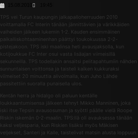
15.08.2010
19:45
TPS vei Turun kaupungin jalkapalloherruuden 2010
voittamalla FC Interin tänään jännittävien ja värikkäiden
vaiheiden jälkeen lukemin 1-2. Kauden ensimmäinen
paikalliskohtaaminenhan päättyi toukokuussa 2-2-
pistejakoon. TPS iski maalinsa heti avausjaksolla, kun
kotijoukkue FC Inter osui vasta lisäajan viimeisillä
sekunneilla. TPS todellakin ansaitsi pelitapahtumiin nähden
sunnuntaisen voittonsa ja taisteli kaiken kukkuraksi
viimeiset 20 minuuttia alivoimalla, kun Juho Lähde
passitettiin suoralla punaisella ulos.
Kentän herra ja hidalgo oli paluun kentälle
loukkaantumisensa jälkeen tehnyt Mikko Manninen, joka
iski itse Tepsin avausosuman ja syöttl päälle vielä Roope
Riskin iskemän 0-2-maalin. TPS:llä oli avauksessa tänään
kaksi veljesparia, kun Riskien lisäksi myös Mäkisen
veljekset, Santeri ja Kalle, taistelivat matsin alusta loppuun