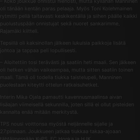
– Koko joukkue onnistui hienosti, mutta kyllähän Manninen
oli tänään kentän paras pelaaja. Myös Toni Kolehmainen
rytmitti peliä taitavasti keskikentällä ja siihen päälle kaikki
puolustuspään onnistujat sekä nuoret sankarimme,
Rajamäki kiitteli.
Tepsillä oli kaksinollan jälkeen lukuisia paikkoja lisätä
johtoa ja tappaa peli lopullisesti.
– Aloitettiin tosi terävästi ja saatiin heti maali. Sen jälkeen
oli hetken vähän vaikeampaa, mutta sitten saatiin toinen
maali. Tämä oli todella tiukka taistelupeli, Manninen
puolestaan kiteytti ottelun ratkaisuhetket.
Interin Mika Ojala pamautti kavennusmaalinsa aivan
lisäajan viimeisellä sekunnilla, joten sillä ei ollut pisteiden
kannalta enää mitään merkitystä.
TPS nousi voittonsa myöstä neljännelle sijalle ja
27:pinnaan. Joukkueen jatkaa tiukkaa takaa-ajoaan
tähtäimessään KuPS, FC Honka ja HJK.