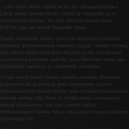
– Juho meni sääret edellä, ei se ollut jalkapohjataklaus.
Lähde pelasi todella hyvän ottelun ja mielestäni se oli
ylimitoitettu ratkaisu. Voi olla, että kun katson pelin
DVD:ltä, olen eri mieltä, Rajamäki totesi.
Tepsin molemmat maalin syntyivät komeiden kuvioiden
tuloksina. Ensimmäisessä maalissa toppari Jaakko Nyberg
pisti pallon Interin Joni Ahon längistä ja iski pelivälineen
vasemmasta kulmasta luukulle, josta Manninen ohjasi sen
tyylikkäästi verkkoon jo viidennellä minuutilla.
Toinen syntyi Interin maalin oikealta puolelta. Manninen
puikkelehti laitaa pitkin ja antoi ilmiömäisen syötön
takavasemmalle Roope Riskille, joka ei tällaisista paikoista
yleensä erehdy. Riku Riski oli tintata pallon verkkoon jo
hetkeä aikaisemmin, kun Aho menetti pallon
kohtallokkaasti hänelle. Rikun veto painui niukasti oikeasta
ylänurkasta ohi.