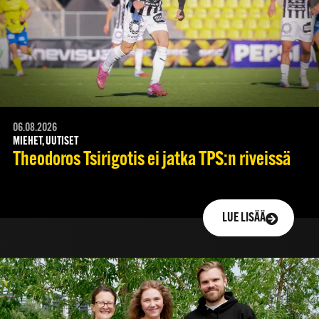
06.08.2026
MIEHET, UUTISET
Theodoros Tsirigotis ei jatka TPS:n riveissä
LUE LISÄÄ