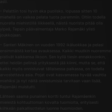
asti.
– Pelattiin tosi hyvin eka puolisko, lopussa sitten 10
miehellä on vaikea pelata tuota paremmin. Oltiin todella
nuorella miehistöllä liikkeellä, näistä nuorista pitää olla
ylpeä, Tepsin päävalmentaja Marko Rajamäki ylisti
joukkojaan.
– Santeri Mäkinen on vuoden 1992 ikäluokkaa ja pelasi
ensimmäistä kertaa avauksessa. Kaikki muutkin nuoremme
pistivät kaikkensa likoon. Sen kyllä tiesin ennakkoonkin,
ettei heidän pelinsä yrityksestä jää kiinni, mutta se, että
kaikki myös onnistuivat tällaisessa paikassa, on todella
arvostettava asia. Pojat ovat kasvamassa hyvää vauhtia
miehiksi ja nyt näitä onnistumisia tarvitaan vaan lisää,
Rajamäki muistutti.
Lähteen saama punainen kortti tuntui Rajamäenkin
mielestä kohtuuttoman kovalta tuomiolta, erityisesti
kiihkeän paikallisottelun luonne huomioiden.