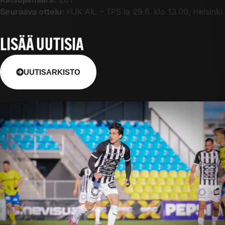
Seuraava ottelu:
HJK Ak. – TPS la 29.6. klo 13.00, Helsinki
LISÄÄ UUTISIA
UUTISARKISTO