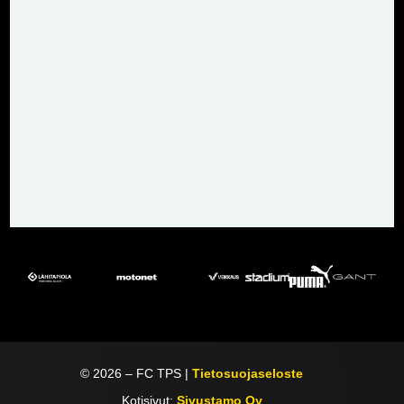
©
2026
– FC TPS |
Tietosuojaseloste
Kotisivut:
Sivustamo Oy