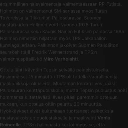
ensimmäinen naisvalmentaja valmentaessaan PP-Futista.
Hollmén on valmentanut SM-sarjassa myös Turun
Tovereissa ja Tikkurilan Palloseurassa. Suomen
mestaruuden Hollmén voitti vuonna 1978 Turun
Palloseurassa sekä Kaunis Nainen Futiksen paidassa 1985.
Hollmén nimettiin hiljattain myös TPS Jalkapallon
kunniagalleriaan. Palkinnon jakoivat Suomen Palloliiton
seurakehittäjä Fredrik Wennerstrand ja TPS:n
valmennuspäällikkö
Miro Varhelahti
.
Ottelu lähti käyntiin Tepsin selvällä paineistuksella.
Ensimmäiset 15 minuuttia TPS oli todella vaarallinen ja
maalipaikkoja oli useita. Muutaman kerran Ilves pääsi
Palloseuran kenttäpuoliskolle, mutta Tepsin puolustus hoiti
hommansa kiitettävästi. Ilves pääsi paremmin otteluun
mukaan, kun ottelua oltiin pelattu 20 minuuttia.
Hyökkäykset eivät kuitenkaan tuottaneet vaikeuksia
mustavalkoisten puolustukselle ja maalivahti
Venla
Roineelle
. TPS:n hallinnasta kertoi myös se, että