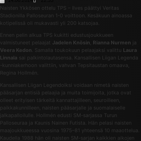
14.06.2024
22:33
Naisten Ykkösen ottelu TPS – Ilves päättyi Veritas
Stadionilla Palloseuran 1-0 voittoon. Kesäkuun ainoassa
kotipelissä oli mukavasti yli 200 katsojaa.
Ennen pelin alkua TPS kukitti edustusjoukkueen
valmistuneet pelaajat
Jadelen Knösin
,
Rianna Nurmen
ja
Veera Kedon
. Samalla toukokuun pelaajaksi valittu
Laura
Linnala
sai palkintolautasensa. Kansallisen Liigan Legenda
-kunniakerhoon valittiin, vahvan Tepsitaustan omaava,
Regina Hollmén.
Kansallisen Liigan Legendoiksi voidaan nimetä naisten
pääsarjan entisiä pelaajia ja muita toimijoita, jotka ovat
olleet erityisen tärkeitä kannattajilleen, seuroilleen,
paikkakunnilleen, naisten pääsarjalle ja suomalaiselle
jalkapalloilulle. Hollmén edusti SM-sarjassa Turun
Palloseuraa ja Kaunis Nainen Futista. Hän pelasi naisten
maajoukkueessa vuosina 1975–81 yhteensä 10 maaottelua.
Kaudella 1988 hän oli naisten SM-sarjan kaikkien aikojen