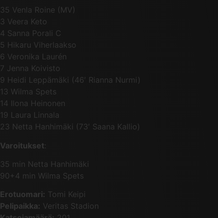
35 Venla Roine (MV)
3 Veera Keto
4 Sanna Porali C
5 Hikaru Viherlaakso
6 Veronika Laurén
7 Jenna Koivisto
9 Heidi Leppämäki (46′ Rianna Nurmi)
13 Wilma Spets
14 Ilona Heinonen
19 Laura Linnala
23 Netta Hanhimäki (73′ Saana Kallio)
Varoitukset
:
35 min Netta Hanhimäki
90+4 min Wilma Spets
Erotuomari:
Tomi Keipi
Pelipaikka:
Veritas Stadion
Katsojamäärä:
201