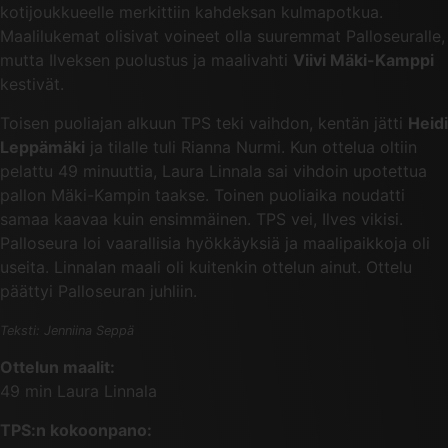
kotijoukkueelle merkittiin kahdeksan kulmapotkua.
Maalilukemat olisivat voineet olla suuremmat Palloseuralle,
mutta Ilveksen puolustus ja maalivahti
Viivi Mäki-Kamppi
kestivät.
Toisen puoliajan alkuun TPS teki vaihdon, kentän jätti
Heidi
Leppämäki
ja tilalle tuli Rianna Nurmi. Kun ottelua oltiin
pelattu 49 minuuttia, Laura Linnala sai vihdoin upotettua
pallon Mäki-Kampin taakse. Toinen puoliaika noudatti
samaa kaavaa kuin ensimmäinen. TPS vei, Ilves vikisi.
Palloseura loi vaarallisia hyökkäyksiä ja maalipaikkoja oli
useita. Linnalan maali oli kuitenkin ottelun ainut. Ottelu
päättyi Palloseuran juhliin.
Teksti: Jenniina Seppä
Ottelun maalit:
49 min Laura Linnala
TPS:n kokoonpano: