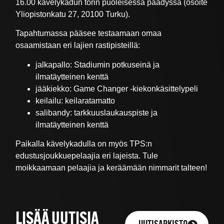
16.00 kävelykadun torin puoleisessa päädyssä (osoite
Yliopistonkatu 27, 20100 Turku).
Tapahtumassa pääsee testaamaan omaa
osaamistaan eri lajien rastipisteillä:
jalkapallo: Stadiumin potkuseinä ja
ilmatäytteinen kenttä
jääkiekko: Game Changer -kiekonkäsittelypeli
keilailu: keilaratamatto
salibandy: tarkkuuslaukauspiste ja
ilmatäytteinen kenttä
Paikalla kävelykadulla on myös TPS:n
edustusjoukkuepelaajia eri lajeista. Tule
moikkaamaan pelaajia ja keräämään nimmarit talteen!
LISÄÄ UUTISIA