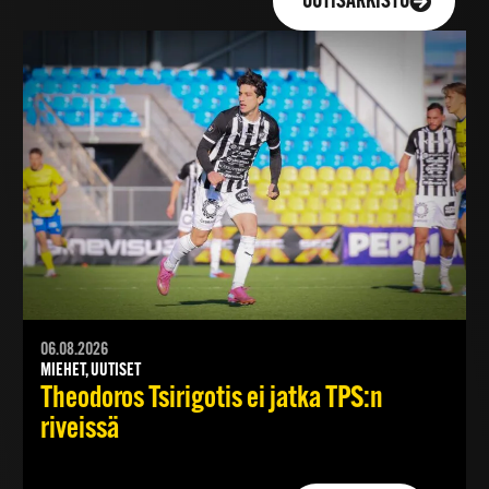
UUTISARKISTO
06.08.2026
MIEHET, UUTISET
Theodoros Tsirigotis ei jatka TPS:n
riveissä