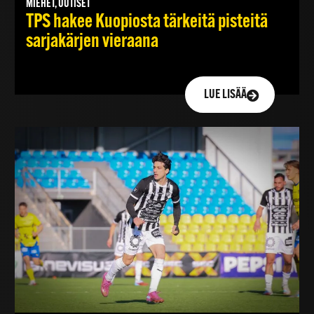
MIEHET, UUTISET
TPS hakee Kuopiosta tärkeitä pisteitä
sarjakärjen vieraana
LUE LISÄÄ