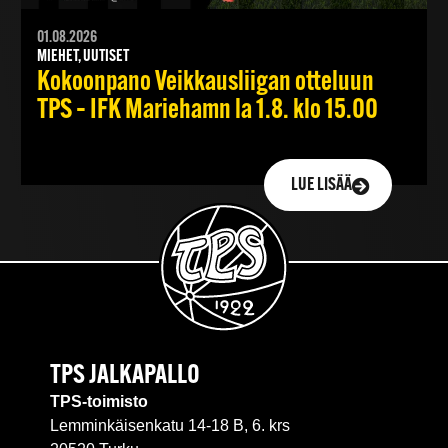
01.08.2026
MIEHET, UUTISET
Kokoonpano Veikkausliigan otteluun
TPS – IFK Mariehamn la 1.8. klo 15.00
LUE LISÄÄ
TPS JALKAPALLO
TPS-toimisto
Lemminkäisenkatu 14-18 B, 6. krs