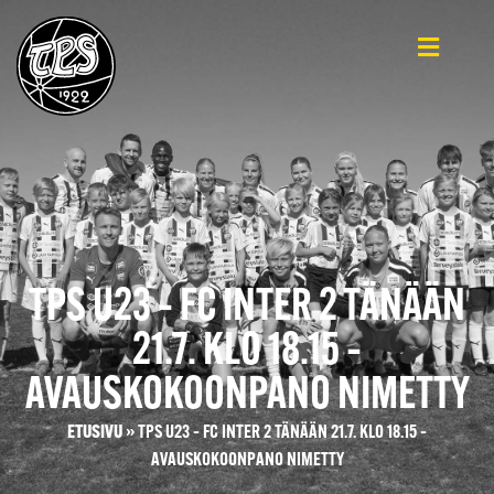
TPS U23 – FC INTER 2 TÄNÄÄN
21.7. KLO 18.15 –
AVAUSKOKOONPANO NIMETTY
ETUSIVU
»
TPS U23 – FC INTER 2 TÄNÄÄN 21.7. KLO 18.15 –
AVAUSKOKOONPANO NIMETTY