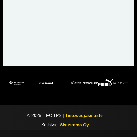
©
2026
– FC TPS |
Tietosuojaseloste
Kotisivut:
Sivustamo Oy