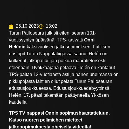
25.10.2023
13:02
Turun Palloseura julkisti eilen, seuran 101-
vuotissyntymäpäivänä, TPS-kasvatti
Onni
Helénin
kaksivuotisen jatkosopimuksen. Futiksen
ensiopit Turun Nappulaliigassa saanut Helén on
kulkenut jalkapalloilijan polkua määrätietoisesti
eteenpäin. Hyökkääjänä pelaava Helén on kantanut
TPS-paitaa 12-vuotiaasta asti ja hänen unelmansa on
pikkupojasta lähtien ollut pelata Turun Palloseuran
edustusjoukkueessa. Edustusjoukkuedebyyttinsä
Helén, 17, pääsi tekemään päättyneellä Ykkösen
kaudella.
TPS TV nappasi Onnin sopimushaastatteluun.
Katso nuoren pelimiehen mietteet
jatkosopimuksesta oheiselta videolta!