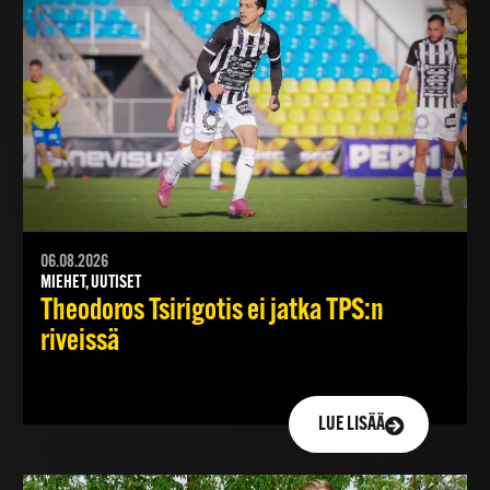
06.08.2026
MIEHET, UUTISET
Theodoros Tsirigotis ei jatka TPS:n
riveissä
LUE LISÄÄ