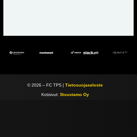
©
2026
– FC TPS |
Tietosuojaseloste
Kotisivut:
Sivustamo Oy