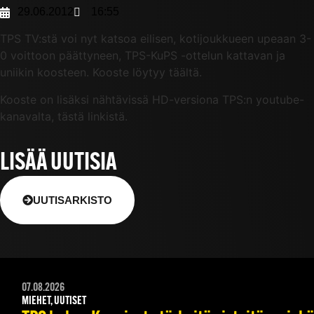
29.06.2012
16:55
TPS TV:stä voi nyt katsoa eilisen, kotijoukkueen upeaan 3-
0 voittoon päättyneen, TPS-KuPS -ottelun kattavan ja
uniikin koosteen. Kooste löytyy täältä.
Kooste on lisäksi nähtävissä HD-versiona TPS:n youtube-
kanavalta, tästä linkistä.
LISÄÄ UUTISIA
UUTISARKISTO
07.08.2026
MIEHET, UUTISET