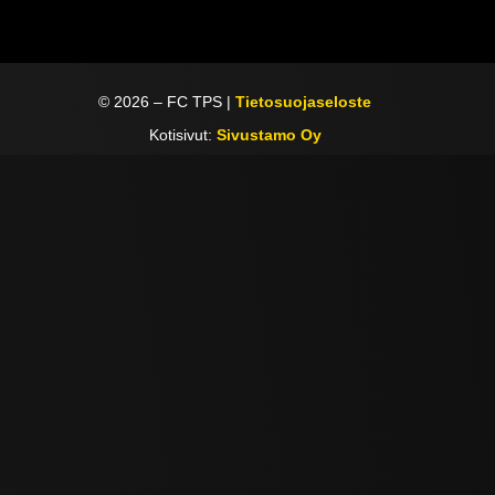
©
2026
– FC TPS |
Tietosuojaseloste
Kotisivut:
Sivustamo Oy