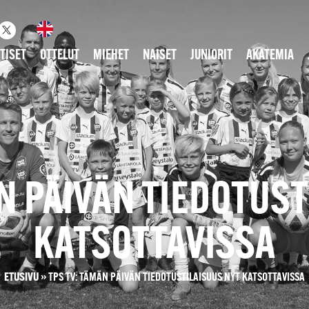
TISET
OTTELUT
MIEHET
NAISET
JUNIORIT
AKATEMIA
N PÄIVÄN TIEDOTUS
KATSOTTAVISSA
ETUSIVU
»
TPS TV: TÄMÄN PÄIVÄN TIEDOTUSTILAISUUS NYT KATSOTTAVISSA