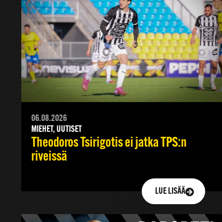
06.08.2026
MIEHET, UUTISET
Theodoros Tsirigotis ei jatka TPS:n
riveissä
LUE LISÄÄ