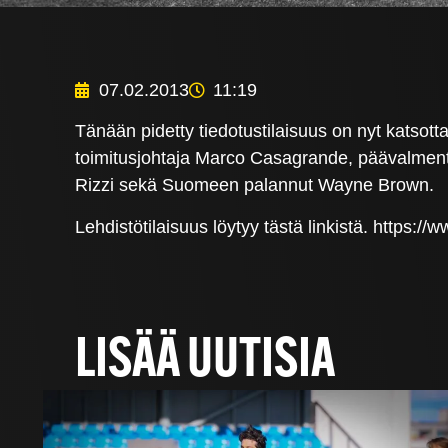
07.02.2013
11:19
Tänään pidetty tiedotustilaisuus on nyt katsott
toimitusjohtaja Marco Casagrande, päävalment
Rizzi sekä Suomeen palannut Wayne Brown.
Lehdistötilaisuus löytyy tästä linkistä. http
LISÄÄ UUTISIA