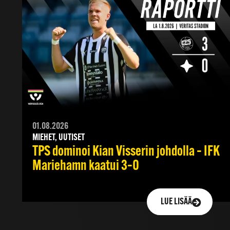
01.08.2026
MIEHET, UUTISET
TPS dominoi Kian Visserin johdolla – IFK
Mariehamn kaatui 3–0
LUE LISÄÄ