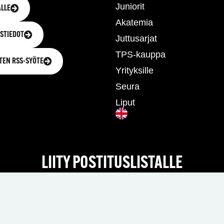
Juniorit
LLE
Akatemia
STIEDOT
Juttusarjat
TPS-kauppa
TEN RSS-SYÖTE
Yrityksille
Seura
Liput
LIITY POSTITUSLISTALLE