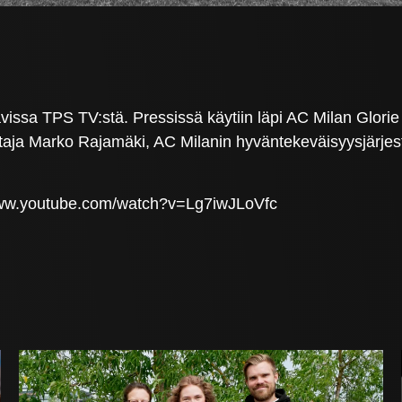
avissa TPS TV:stä. Pressissä käytiin läpi AC Milan Glorie
aja Marko Rajamäki, AC Milanin hyväntekeväisyysjärje
s://www.youtube.com/watch?v=Lg7iwJLoVfc