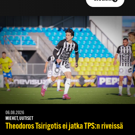
06.08.2026
MIEHET, UUTISET
Theodoros Tsirigotis ei jatka TPS:n riveissä