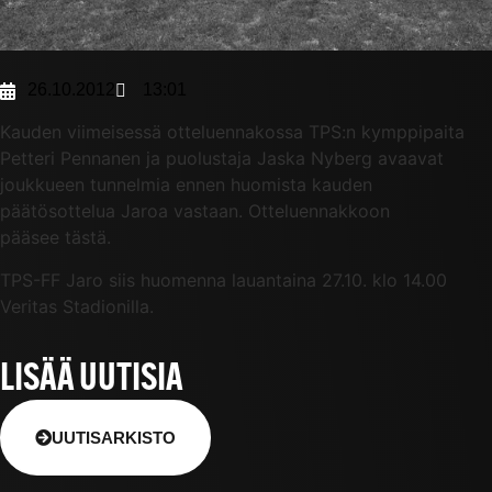
26.10.2012
13:01
Kauden viimeisessä otteluennakossa TPS:n kymppipaita
Petteri Pennanen ja puolustaja Jaska Nyberg avaavat
joukkueen tunnelmia ennen huomista kauden
päätösottelua Jaroa vastaan. Otteluennakkoon
pääsee tästä.
TPS-FF Jaro siis huomenna lauantaina 27.10. klo 14.00
Veritas Stadionilla.
LISÄÄ UUTISIA
UUTISARKISTO