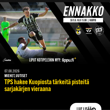
07.08.2026
MIEHET, UUTISET
TPS hakee Kuopiosta tärkeitä pisteitä
sarjakärjen vieraana
LUE LISÄÄ