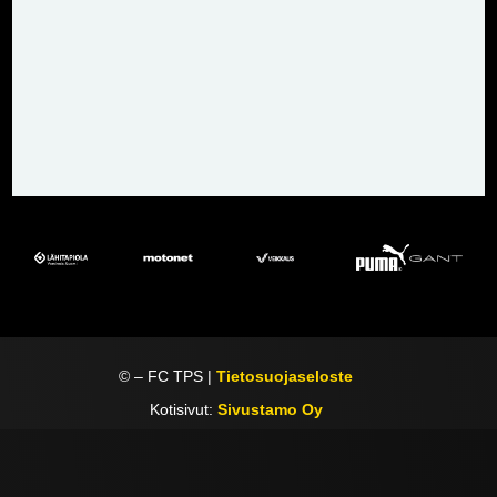
©
– FC TPS |
Tietosuojaseloste
Kotisivut:
Sivustamo Oy