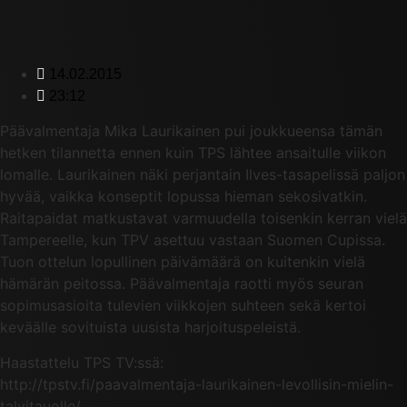
14.02.2015
23:12
Päävalmentaja Mika Laurikainen pui joukkueensa tämän
hetken tilannetta ennen kuin TPS lähtee ansaitulle viikon
lomalle. Laurikainen näki perjantain Ilves-tasapelissä paljon
hyvää, vaikka konseptit lopussa hieman sekosivatkin.
Raitapaidat matkustavat varmuudella toisenkin kerran vielä
Tampereelle, kun TPV asettuu vastaan Suomen Cupissa.
Tuon ottelun lopullinen päivämäärä on kuitenkin vielä
hämärän peitossa. Päävalmentaja raotti myös seuran
sopimusasioita tulevien viikkojen suhteen sekä kertoi
keväälle sovituista uusista harjoituspeleistä.
Haastattelu TPS TV:ssä:
http://tpstv.fi/paavalmentaja-laurikainen-levollisin-mielin-
talvitauolle/