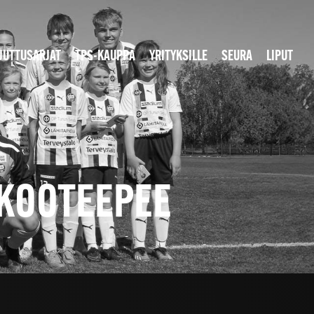
JUTTUSARJAT
TPS-KAUPPA
YRITYKSILLE
SEURA
LIPUT
 KOOTEEPEE