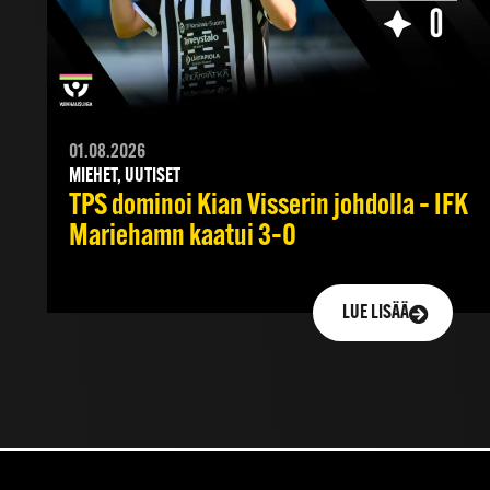
01.08.2026
MIEHET, UUTISET
TPS dominoi Kian Visserin johdolla – IFK
Mariehamn kaatui 3–0
LUE LISÄÄ