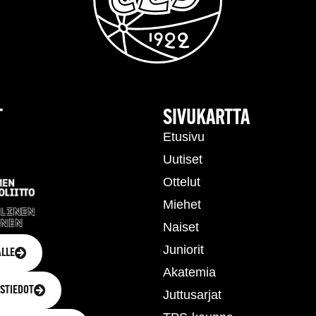
T
SIVUKARTTA
Etusivu
Uutiset
Ottelut
Miehet
Naiset
Juniorit
LLE
Akatemia
STIEDOT
Juttusarjat