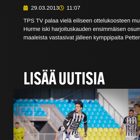
29.03.2013
11:07
TPS TV palaa vielä eiliseen ottelukoosteen m
Hurme iski harjoituskauden ensimmäisen osuma
maaleista vastasivat jälleen kymppipaita Pet
LISÄÄ UUTISIA