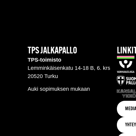
TPS JALKAPALLO
LINKI
TPS-toimisto
Lemminkäisenkatu 14-18 B, 6. krs
20520 Turku
Auki sopimuksen mukaan
MEDIA
YHTEY