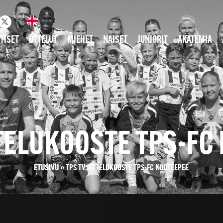
TISET
OTTELUT
MIEHET
NAISET
JUNIORIT
AKATEMIA
TTELUKOOSTE TPS-FC
ETUSIVU
»
TPS TV: OTTELUKOOSTE TPS-FC KOOTEEPEE