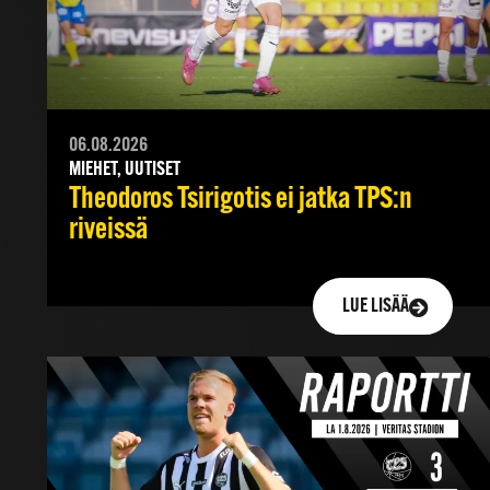
06.08.2026
MIEHET, UUTISET
Theodoros Tsirigotis ei jatka TPS:n
riveissä
LUE LISÄÄ