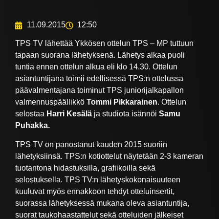
11.09.2015
12:50
TPS TV lähettää Ykkösen ottelun TPS – MP tuttuun
tapaan suorana lähetyksenä. Lähetys alkaa puoli
tuntia ennen ottelun alkua eli klo 14.30. Ottelun
asiantuntijana toimii edellisessä TPS:n ottelussa
päävalmentajana toiminut TPS juniorijalkapallon
valmennuspäällikkö
Tommi Pikkarainen
. Ottelun
selostaa
Harri Kesälä
ja studiota isännöi
Samu
Puhakka.
TPS TV on panostanut kauden 2015 suoriin
lähetyksiinsä. TPS:n kotiottelut näytetään 2-3 kameran
tuotantona hidastuksilla, grafiikoilla sekä
selostuksella. TPS TV:n lähetyskokonaisuuteen
kuuluvat myös ennakkoon tehdyt otteluinsertit,
suorassa lähetyksessä mukana oleva asiantuntija,
suorat taukohaastattelut sekä otteluiden jälkeiset