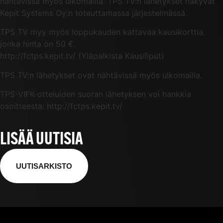
nähtävissä myös ulkomailla. TPS TV:n lähetykset näkyvät
Kepit Systems Oy:n toteuttamassa järjestelmässä.
TPS TV myy myös loppukauden kattavaa kausikorttia,
jonka hinta on 50 €.
http://fctps.kepit.tv/ (Yläpalkista Kausiliput)
TPS TV:n lähetykset ovat nähtävissä myös ulkomailla.
TPS-VIFK-otteluiden suoran lähetyksen voi hankkia
osoitteesta: http://fctps.kepit.tv/
LISÄÄ UUTISIA
UUTISARKISTO