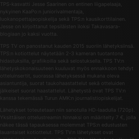
TPS-kasvatti Jesse Saarinen on entinen liigapelaaja,
nykyinen KaaPo:n juniorivalmentaja,
luokanopettajaopiskelija sekä TPS:n kausikorttilainen.
Jesse on kirjoittanut tepsiläisten iloksi Takavasara-
blogiaan jo kaksi vuotta.
TPS TV on panostanut kauden 2015 suoriin lähetyksiinsä.
TPS:n kotiottelut näytetään 2-3 kameran tuotantona
hidastuksilla, grafiikoilla sekä selostuksella. TPS TV:n
lähetyskokonaisuuteen kuuluvat myös ennakkoon tehdyt
otteluinsertit, suorassa lähetyksessä mukana oleva
asiantuntija, suorat taukohaastattelut sekä otteluiden
jälkeiset suorat haastattelut. Lähetystä ovat TPS TV:n
kanssa tekemässä Turun AMK:n journalistiopiskelijat.
Lähetykset toteutetaan niin sanotulla HD-laadulla (720p).
Yksittäisen ottelustreamin hinnaksi on määritelty 7 €, jolla
näkee tässä tapauksessa molemmat TPS:n edustusten
lauantaiset kotiottelut. TPS TV:n lähetykset ovat