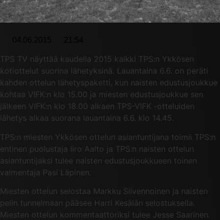
04.06.2015
21:54
TPS TV näyttää kaudella 2015 kaikki TPS:n Ykkösen
kotiottelut suorina lähetyksinä. Lauantaina 6.6. on peräti
kahden ottelun lähetyspaketti, kun naisten edustusjoukkue
kohtaa VIFK:n klo 15.00 ja miesten edustusjoukkue sen
jälkeen VIFK:n klo 18.00 alkaen TPS-VIFK -otteluiden
lähetys alkaa suorana lauantaina 6.6. klo 14.45.
TPS:n miesten Ykkösen ottelun asiantuntijana toimii TPS:n
entinen puolustaja Iiro Aalto ja TPS:n naisten ottelun
asiantuntijaksi tulee naisten edustusjoukkueen toinen
valmentaja Pasi Läpinen.
Miesten ottelun selostaa Markku Silvennoinen ja naisten
pelin tunnelmaan pääsee Harri Kesälän selostuksella.
Miesten ottelun kommentaattoriksi tulee Jesse Saarinen.