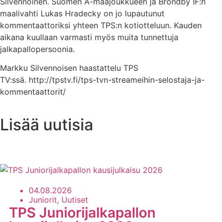
Silvennoinen. Suomen A-maajoukkueen ja Bröndby IF:n
maalivahti Lukas Hradecky on jo lupautunut
kommentaattoriksi yhteen TPS:n kotiotteluun. Kauden
aikana kuullaan varmasti myös muita tunnettuja
jalkapallopersoonia.
Markku Silvennoisen haastattelu TPS
TV:ssä. http://tpstv.fi/tps-tvn-streameihin-selostaja-ja-
kommentaattorit/
Lisää uutisia
Uutisarkisto
04.08.2026
Juniorit, Uutiset
TPS Juniorijalkapallon