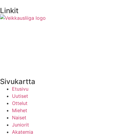
Linkit
Medialle
Yhteystiedot
Uutisten RSS-syöte
Sivukartta
Etusivu
Uutiset
Ottelut
Miehet
Naiset
Juniorit
Akatemia