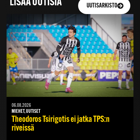
LISÄÄ UUTISIA
UUTISARKISTO
06.08.2026
MIEHET, UUTISET
Theodoros Tsirigotis ei jatka TPS:n
riveissä