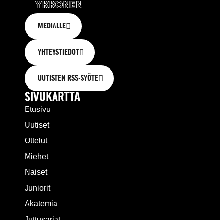
MEDIALLE
YHTEYSTIEDOT
UUTISTEN RSS-SYÖTE
SIVUKARTTA
Etusivu
Uutiset
Ottelut
Miehet
Naiset
Juniorit
Akatemia
Juttusarjat