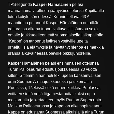
TPS-legenda
Kasper Hämäläinen
pelasi
maanantaina virallisen jäähyväisottelunsa Kupittaalla
tutun kotiyleisön edessä. Kunnioitettavat 63 A-
maaottelua pelannut Kasper Hämäläinen on pitkän
peliuransa aikana tuonut valtavasti lisäarvoa sekä
omalle joukkueelleen että suomalaiselle jalkapallolle.
”Kappe” on tarjonnut futiksen ystäville upeita
urheilullisia elämyksiä ja näyttänyt hienoa esimerkkiä
uransa alkuvaiheessa oleville pikkujunioreille.
Kasper Hämäläinen pelasi ensimmäisen ottelunsa
Turun Palloseuran edustusjoukkueessa 20 vuotta
sitten. Sittemmin hän heti teki upean kansainvälisen
uran Suomen A-maajoukkueessa ja ulkomailla
Ruotsissa, Tšekissä sekä ennen kaikkea Puolassa,
voittaen siellä neljä liigamestaruutta, kaksi cupin
mestaruutta ja kertaalleen myös Puolan Supercupin.
Maskun Palloseurassa jalkapallon alkeisopit saanut
Kappe on edustanut Suomessa aikuisiällä aina Turun