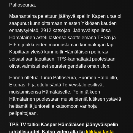
Palloseuraa.
Maanantaina pelattuun jäähyväispeliin Kapen uraa oli
saapunut kunnioittamaan miesten Ykkösen kauden
ennätysyleisö, 2912 katsojaa. Jäähyväispeliinsä
Hämäläinen asteli lastensa saattelemana TPS:n ja
EIF:n joukkueiden muodostaman kunniakujan läpi.
Kupittaan yleisö kunnioitti Hämäläisen peliuraa
seisaallaan taputtaen. TPS-kannattajat puolestaan
olivat valmistelleet seuralengendalle oman tifon.
Ennen ottelua Turun Palloseura, Suomen Palloliitto,
Ekenäs IF ja otteluisäntä Terveystalo esittivät
muistamisensa Hämäläiselle. Pelin jälkeen
Hämäläinen puolestaan muisti pieniä futiksen ystäviä
heittämällä junioreille katsomoon vanhoja
pelipaitojaan.
TPS TV taltioi Kasper Hämäläisen jäähyväispelin
juhlallisuudet. Katso video alta tai
klikkaa tästä