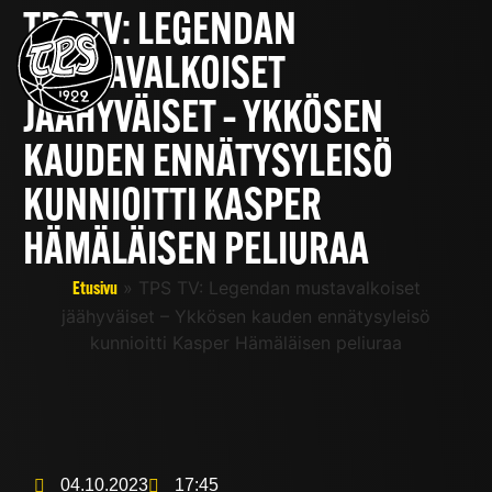
TPS TV: LEGENDAN
MUSTAVALKOISET
JÄÄHYVÄISET – YKKÖSEN
KAUDEN ENNÄTYSYLEISÖ
KUNNIOITTI KASPER
HÄMÄLÄISEN PELIURAA
»
TPS TV: Legendan mustavalkoiset
Etusivu
jäähyväiset – Ykkösen kauden ennätysyleisö
kunnioitti Kasper Hämäläisen peliuraa
04.10.2023
17:45