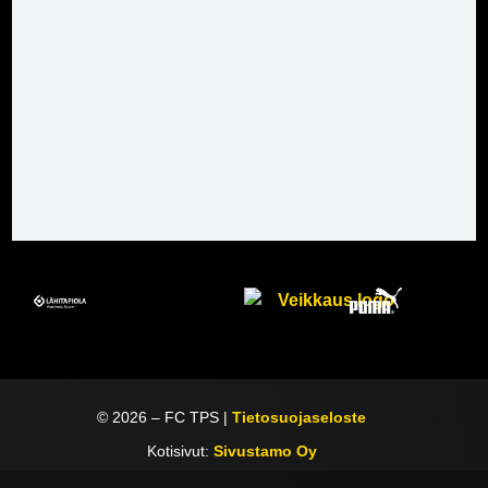
©
2026
– FC TPS |
Tietosuojaseloste
Kotisivut:
Sivustamo Oy