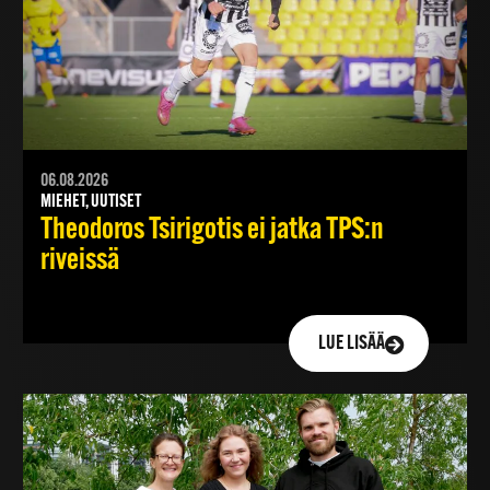
06.08.2026
MIEHET, UUTISET
Theodoros Tsirigotis ei jatka TPS:n
riveissä
LUE LISÄÄ