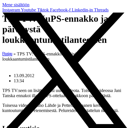
Mene sisältöön
Instagram
Youtube
Tiktok
Facebook-f
Linkedin-in
Threads
TPS TV: KuPS-ennakko ja
päivitystä
loukkaantumistilanteeseen
»
TPS TV: KuPS-ennakko ja päivitystä
Etusivu
loukkaantumistilanteeseen
13.09.2012
13:34
TPS TV:seen on lisätty kaksi uutta videota. Toisessa videossa Jani
Tanska ennakoi illan KuPS-ottelua. Ennakkoon pääsee tästä.
Toisessa videossa Juho Lähde ja Petteri Pennanen kertovat
kuntoutumisensa etenemisestä. Pelureiden haastattelun näet tästä.