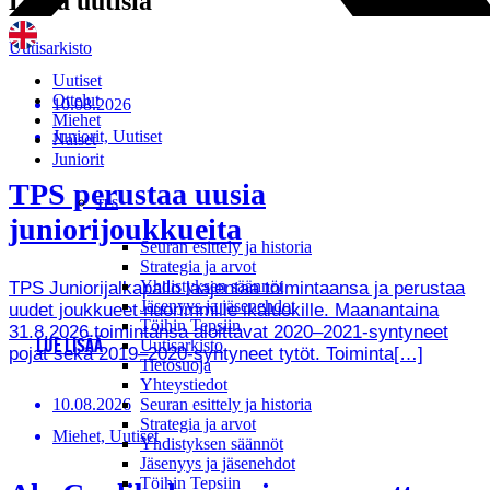
Lisää uutisia
Uutisarkisto
Uutiset
Ottelut
10.08.2026
Miehet
Juniorit, Uutiset
Naiset
Juniorit
TPS perustaa uusia
TPS
juniorijoukkueita
Seuran esittely ja historia
Strategia ja arvot
Yhdistyksen säännöt
TPS Juniorijalkapallo laajentaa toimintaansa ja perustaa
Jäsenyys ja jäsenehdot
uudet joukkueet nuorimmille ikäluokille. Maanantaina
Töihin Tepsiin
31.8.2026 toimintansa aloittavat 2020–2021-syntyneet
Uutisarkisto
LUE LISÄÄ
pojat sekä 2019–2020-syntyneet tytöt. Toiminta[…]
Tietosuoja
Yhteystiedot
10.08.2026
Seuran esittely ja historia
Strategia ja arvot
Miehet, Uutiset
Yhdistyksen säännöt
Jäsenyys ja jäsenehdot
Töihin Tepsiin