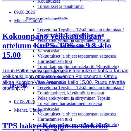
Koulutukset
Turnaukset ja tapahtumat
09.08.2026
Ohjeet ja palvelut tepsiläisille
Miehet, Uutiset
Tervetuloa Tepsiin – Tästä mukaan toimintaan!
Kokoonpano Veikkausliigan
Toimintaohjeet, käytännöt ja maksut
Pelaajarekrytointi ja siirtyminen Tepsiin
otteluun KuPS–TPS su 9.8. klo
Turvallinen harrastaminen Tepsissä
Varusteasiat
15.00
Vakuutukset ja ohjeet tapaturman sattuessa
Harrastamisen tuki
Turun kaupungin harrastekortti (Boostii-etu)
Turun Palloseuran miesten edustusjoukkue kohtaa tänään
Toimihenkilöille
Veikkausliigan ottelussa Kuopion Palloseuran. Ottelu
Vuorokalenteri
alkaa Kuopion Väre Areenalla kello 15.00. Ruutu näyttää
Palautelaatikko
LUE LISÄÄ
Tervetuloa Tepsiin – Tästä mukaan toimintaan!
ottelun[…]
Toimintaohjeet, käytännöt ja maksut
Pelaajarekrytointi ja siirtyminen Tepsiin
07.08.2026
Turvallinen harrastaminen Tepsissä
Varusteasiat
Miehet, Uutiset
Vakuutukset ja ohjeet tapaturman sattuessa
Harrastamisen tuki
TPS hakee Kuopiosta tärkeitä
Turun kaupungin harrastekortti (Boostii-etu)
Toimihenkilöille