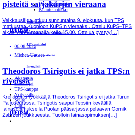
pisteitä sarjakärjen vieraana
Vuorokalenteri
Palautelaatikko
Veikkausliiga jatkuu sunnuntaina 9. elokuuta, kun TPS
Joukkueet
matkustaa Kuopioon KuPS:n vieraaksi. Ottelu KuPS–TPS
LUE LISÄÄ
alkaa Väre Areenalla kello 15.00. Ottelua pystyy[…]
Turnaukset ja tapahtumat
TPS:n ottelut
06.08.2026
Miehet, Uutiset
Seuran yhteystiedot
In english
Theodoros Tsirigotis ei jatka TPS:n
Akatemia
riveissä
Juttusarjat
TPS-kauppa
Yrityksille
Kreikkalaishyökkääjä Theodoros Tsirigotis ei jatka Turun
Seura
Palloseurassa. Tsirigotis saapui Tepsiin keväällä
Liput
lainasopimuksella Puolan pääsarjassa pelaavan Gornik
LUE LISÄÄ
Zabrzen joukkueesta. Tuolloin lainasopimuksen[…]