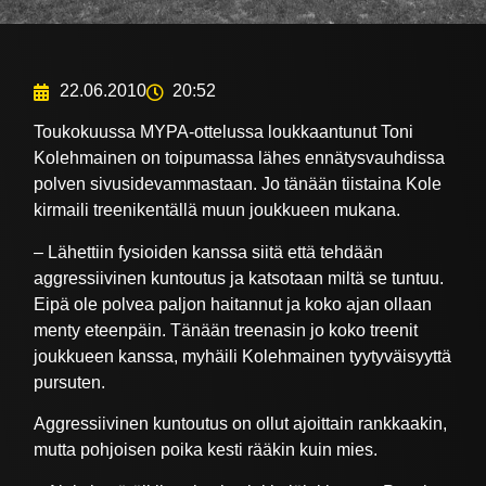
22.06.2010
20:52
Toukokuussa MYPA-ottelussa loukkaantunut Toni
Kolehmainen on toipumassa lähes ennätysvauhdissa
polven sivusidevammastaan. Jo tänään tiistaina Kole
kirmaili treenikentällä muun joukkueen mukana.
– Lähettiin fysioiden kanssa siitä että tehdään
aggressiivinen kuntoutus ja katsotaan miltä se tuntuu.
Eipä ole polvea paljon haitannut ja koko ajan ollaan
menty eteenpäin. Tänään treenasin jo koko treenit
joukkueen kanssa, myhäili Kolehmainen tyytyväisyyttä
pursuten.
Aggressiivinen kuntoutus on ollut ajoittain rankkaakin,
mutta pohjoisen poika kesti rääkin kuin mies.