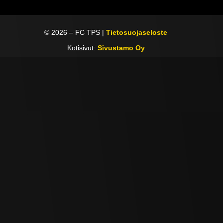
©
2026
– FC TPS |
Tietosuojaseloste
Kotisivut:
Sivustamo Oy