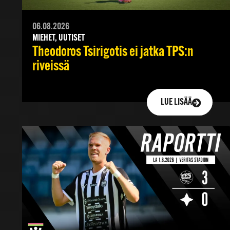
06.08.2026
MIEHET, UUTISET
Theodoros Tsirigotis ei jatka TPS:n
riveissä
LUE LISÄÄ