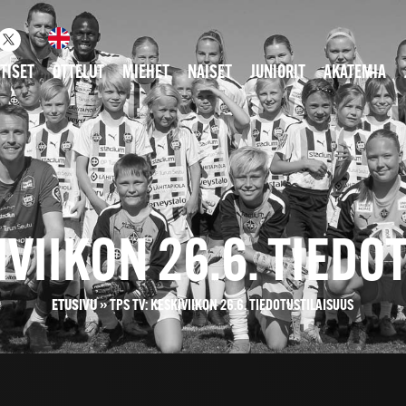
TISET
OTTELUT
MIEHET
NAISET
JUNIORIT
AKATEMIA
IVIIKON 26.6. TIED
ETUSIVU
»
TPS TV: KESKIVIIKON 26.6. TIEDOTUSTILAISUUS