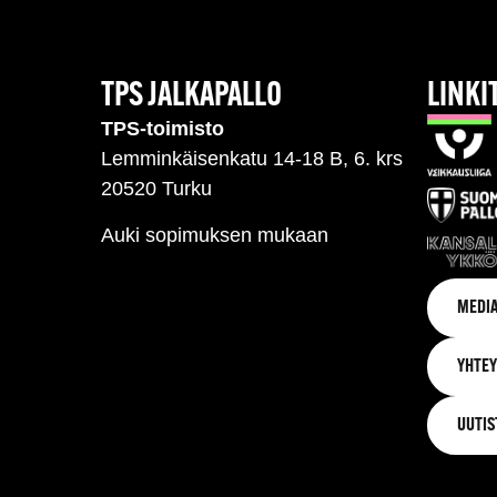
TPS JALKAPALLO
LINKI
TPS-toimisto
Lemminkäisenkatu 14-18 B, 6. krs
20520 Turku
Auki sopimuksen mukaan
MEDIA
YHTEY
UUTIS