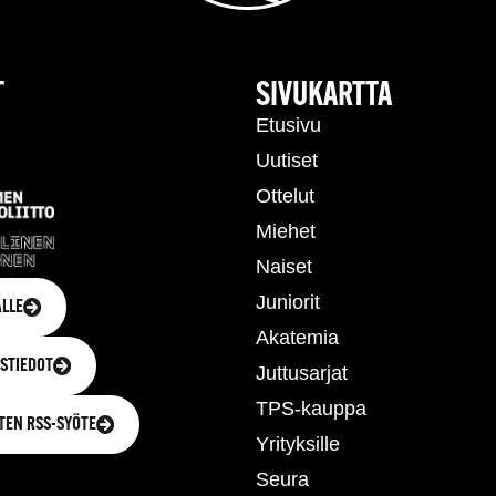
T
SIVUKARTTA
Etusivu
Uutiset
Ottelut
Miehet
Naiset
Juniorit
LLE
Akatemia
STIEDOT
Juttusarjat
TPS-kauppa
TEN RSS-SYÖTE
Yrityksille
Seura