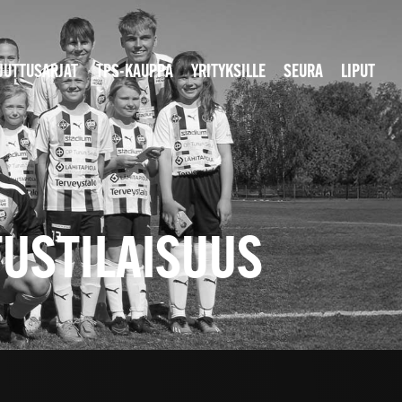
JUTTUSARJAT
TPS-KAUPPA
YRITYKSILLE
SEURA
LIPUT
OTUSTILAISUUS