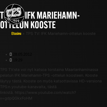
TPS TV: IFK MARIEHAMN-
OTTELUN KOOSTE
»
TPS TV: IFK Mariehamn-ottelun kooste
Etusivu
28.05.2012
19:29
TPS TV:sta voi nyt katsoa torstaina Maarianhaminassa
pelatun IFK Mariehamn-TPS -ottelun koosteen. Kooste
läytyy tästä. Kooste on myös katsottavissa HD-versiona
TPS:n youtube-kanavalta, tästä
linkistä. https://www.youtube.com/watch?
v=gdpQGkxFoHM