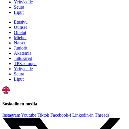
Yrityksille
Seura
Liput
Etusivu
Uutiset
Ottelut
Miehet
Naiset
Juniorit
Akatemia
Juttusarjat
TPS-kauppa
Yrityksille
Seura
Liput
Sosiaalinen media
Instagram
Youtube
Tiktok
Facebook-f
Linkedin-in
Threads