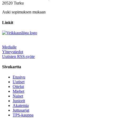
20520 Turku
Auki sopimuksen mukaan
Linkit
Medialle
Yhteystiedot
Uutisten RSS-syöte
Sivukartta
Etusivu
Uutiset
Ottelut
Miehet
Naiset
Juniorit
Akatemia
Juttusarjat
TPS-kauppa