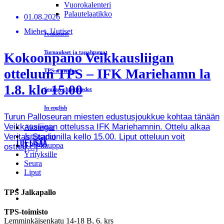
Vuorokalenteri
Palautelaatikko
01.08.2026
Miehet, Uutiset
Joukkueet
Turnaukset ja tapahtumat
Kokoonpano Veikkausliigan
otteluun TPS – IFK Mariehamn la
TPS:n ottelut
1.8. klo 15.00
Seuran yhteystiedot
In english
Turun Palloseuran miesten edustusjoukkue kohtaa tänään
Veikkausliigan ottelussa IFK Mariehamnin. Ottelu alkaa
Akatemia
Veritas Stadionilla kello 15.00. Liput otteluun voit
Juttusarjat
LUE LISÄÄ
TPS-kauppa
ostaa[…]
Yrityksille
Seura
Liput
TPS Jalkapallo
TPS-toimisto
Lemminkäisenkatu 14-18 B, 6. krs