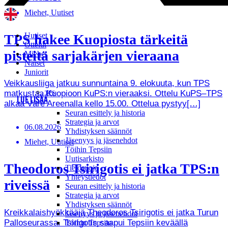
Miehet, Uutiset
Uutiset
TPS hakee Kuopiosta tärkeitä
Ottelut
pisteitä sarjakärjen vieraana
Miehet
Naiset
Juniorit
Veikkausliiga jatkuu sunnuntaina 9. elokuuta, kun TPS
matkustaa Kuopioon KuPS:n vieraaksi. Ottelu KuPS–TPS
TPS
LUE LISÄÄ
alkaa Väre Areenalla kello 15.00. Ottelua pystyy[…]
Seuran esittely ja historia
Strategia ja arvot
06.08.2026
Yhdistyksen säännöt
Jäsenyys ja jäsenehdot
Miehet, Uutiset
Töihin Tepsiin
Uutisarkisto
Theodoros Tsirigotis ei jatka TPS:n
Tietosuoja
Yhteystiedot
riveissä
Seuran esittely ja historia
Strategia ja arvot
Yhdistyksen säännöt
Kreikkalaishyökkääjä Theodoros Tsirigotis ei jatka Turun
Jäsenyys ja jäsenehdot
Palloseurassa. Tsirigotis saapui Tepsiin keväällä
Töihin Tepsiin