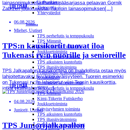
Uutisarkisto
lainasopimuksella Puolan pääsarjassa pelaavan Gornik
LUE LISÄÄ
Tietosuoja
Zabrzen joukkueesta. Tuolloin lainasopimuksen[…]
Yhteystiedot
06.08.2026
Toiminta
Miehet, Uutiset
TPS perhefutis ja temppukoulu
TPS Mimmit
TPS:n kausikortit tuovat iloa
Kimi-Tiikerin Futiskerho
Joukkuetoiminta
Tukenasi ry:n nuorille ja senioreille
Erityisryhmien toiminta
TPS aikuisten kuntofutis
TPS iltapäivätoiminta
TPS Jalkapallon kausikortteja on mahdollista ostaa myös
Pelinohjaus ja tuomarointi
lahjoitettavaksi hyväntekeväisyyteen. Tuorein esimerkki
Koulutukset
on Tukenasi ry:lle lahjoitetut viisi Tepsin kausikorttia,
Turnaukset ja tapahtumat
LUE LISÄÄ
jotka yksityishenkilö[…]
TPS perhefutis ja temppukoulu
TPS Mimmit
Kimi-Tiikerin Futiskerho
04.08.2026
Joukkuetoiminta
Erityisryhmien toiminta
Juniorit, Uutiset
TPS aikuisten kuntofutis
TPS iltapäivätoiminta
TPS Juniorijalkapallon
Pelinohjaus ja tuomarointi
Koulutukset