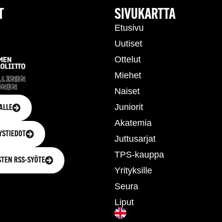
T
SIVUKARTTA
Etusivu
Uutiset
Ottelut
Miehet
Naiset
Juniorit
ALLE
Akatemia
YSTIEDOT
Juttusarjat
TPS-kauppa
STEN RSS-SYÖTE
Yrityksille
Seura
Liput