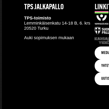
TPS JALKAPALLO
LINKI
TPS-toimisto
Lemminkäisenkatu 14-18 B, 6. krs
20520 Turku
Auki sopimuksen mukaan
MEDI
YHTE
UUTI