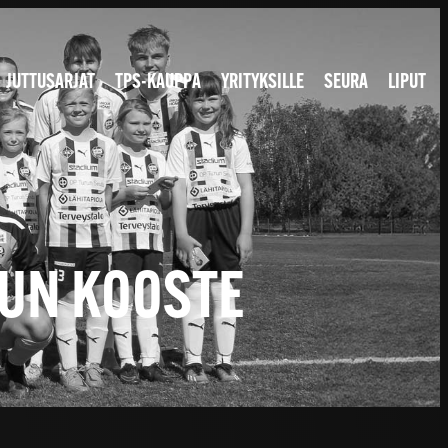
JUTTUSARJAT
TPS-KAUPPA
YRITYKSILLE
SEURA
LIPUT
LUN KOOSTE