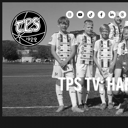
U
TPS TV: H