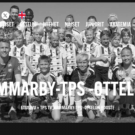
UTISET
OTTELUT
MIEHET
NAISET
JUNIORIT
AKATEMIA
AMMARBY-TPS -OTTE
ETUSIVU
»
TPS TV: HAMMARBY-TPS -OTTELUN KOOSTE