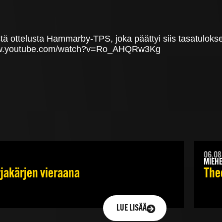
sestä ottelusta Hammarby-TPS, joka päättyi siis tasatul
://www.youtube.com/watch?v=Ro_AHQRw3Kg
06.08
MIEHE
rjakärjen vieraana
Theo
LUE LISÄÄ