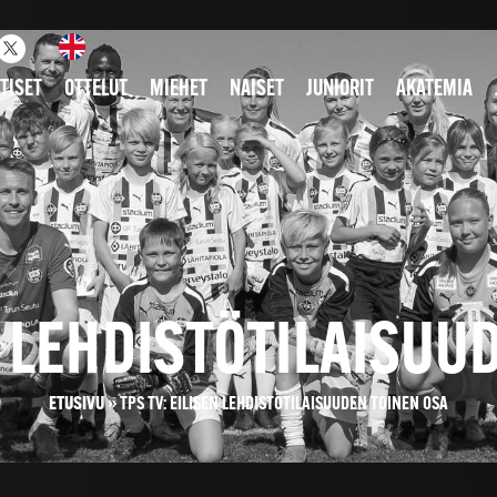
TISET
OTTELUT
MIEHET
NAISET
JUNIORIT
AKATEMIA
EN LEHDISTÖTILAISUU
ETUSIVU
»
TPS TV: EILISEN LEHDISTÖTILAISUUDEN TOINEN OSA