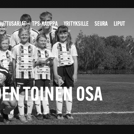
JUTTUSARJAT
TPS-KAUPPA
YRITYKSILLE
SEURA
LIPUT
DEN TOINEN OSA