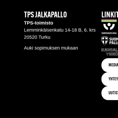
TPS JALKAPALLO
LINKI
TPS-toimisto
Lemminkäisenkatu 14-18 B, 6. krs
20520 Turku
Auki sopimuksen mukaan
MEDIA
YHTEY
UUTIS