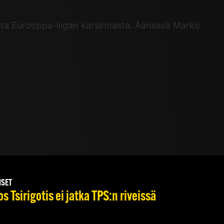
asta Eurooppa-liigan karsinnasta. Äänessä Marko
ISET
s Tsirigotis ei jatka TPS:n riveissä