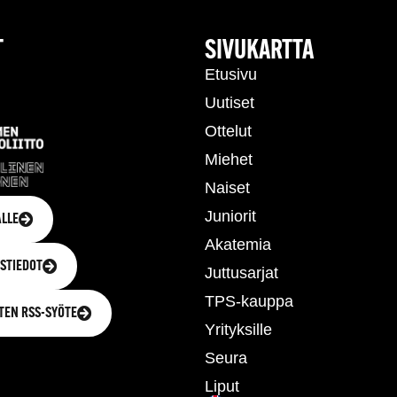
T
SIVUKARTTA
Etusivu
Uutiset
Ottelut
Miehet
Naiset
Juniorit
LLE
Akatemia
STIEDOT
Juttusarjat
TPS-kauppa
TEN RSS-SYÖTE
Yrityksille
Seura
Liput