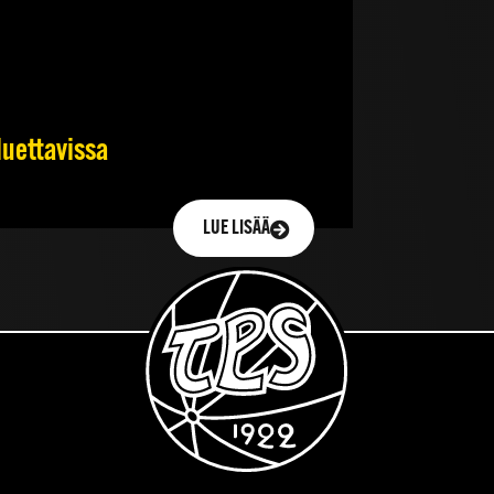
luettavissa
LUE LISÄÄ