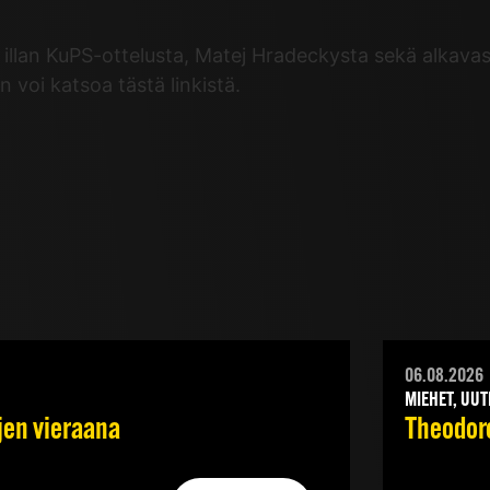
än illan KuPS-ottelusta, Matej Hradeckysta sekä alkav
voi katsoa tästä linkistä.
06.08.2026
MIEHET, UUT
jen vieraana
Theodoro