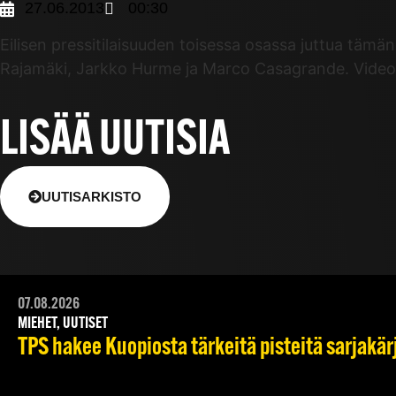
27.06.2013
00:30
Eilisen pressitilaisuuden toisessa osassa juttua täm
Rajamäki, Jarkko Hurme ja Marco Casagrande. Videon 
LISÄÄ UUTISIA
UUTISARKISTO
07.08.2026
MIEHET, UUTISET
TPS hakee Kuopiosta tärkeitä pisteitä sarjakär