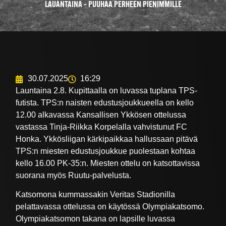
LAUANTAINA – PUUHAA PERHEEN PIENIMMILLE
30.07.2025
16:29
Launtaina 2.8. Kupittaalla on luvassa tuplana TPS-
futista. TPS:n naisten edustusjoukkueella on kello
12.00 alkavassa Kansallisen Ykkösen ottelussa
vastassa Tinja-Riikka Korpelalla vahvistunut FC
Honka. Ykkösliigan kärkipaikkaa hallussaan pitävä
TPS:n miesten edustusjoukkue puolestaan kohtaa
kello 16.00 PK-35:n. Miesten ottelu on katsottavissa
suorana myös Ruutu-palvelusta.
Katsomona kummassakin Veritas Stadionilla
pelattavassa ottelussa on käytössä Olympiakatsomo.
Olympiakatsomon takana on lapsille luvassa