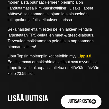
monenlaista puuhaa: Perheen pienimpiä on
ilahduttamassa Kimi-maskottitiikeri. Lisäksi lapset
pääsevät testaamaan taitojaan laukaisuseinän,
tutkapotkun ja futiskeilauksen parissa.
Sekä naisten että miesten pelien jälkeen kentällä
järjestetään TPS-pelaajien meet & greet -tilaisuus.
Tervetuloa moikkaamaan pelaajia ja nappaamaan
nimmarit talteen!
Liput Tepsin molempiin kotipeleihin myy
Lippu.fi
.
Edullisemmat ennakkohintaiset liput ovat myynnissä
Lippu.fin verkkokaupassa ottelua edeltävään päivään
kello 23.59 asti.
LISÄÄ UUTISIA
UUTISARKISTO