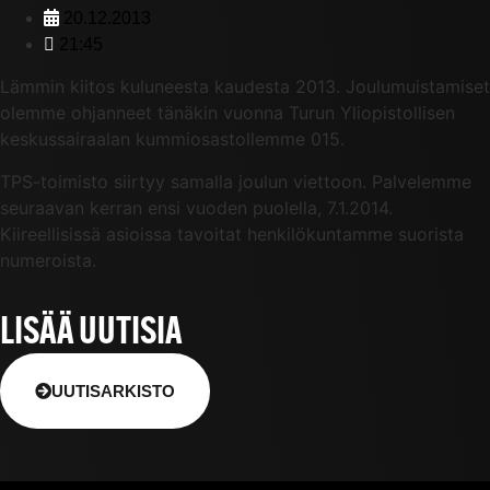
20.12.2013
21:45
Lämmin kiitos kuluneesta kaudesta 2013. Joulumuistamiset
olemme ohjanneet tänäkin vuonna Turun Yliopistollisen
keskussairaalan kummiosastollemme 015.
TPS-toimisto siirtyy samalla joulun viettoon. Palvelemme
seuraavan kerran ensi vuoden puolella, 7.1.2014.
Kiireellisissä asioissa tavoitat henkilökuntamme suorista
numeroista.
LISÄÄ UUTISIA
UUTISARKISTO