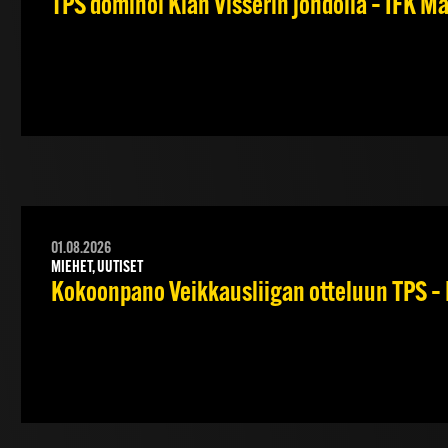
TPS dominoi Kian Visserin johdolla – IFK 
01.08.2026
MIEHET, UUTISET
Kokoonpano Veikkausliigan otteluun TPS – 