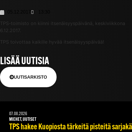
05.12.2017
13:30
TPS-toimisto on kiinni itsenäisyyspäivänä, keskiviikkona
6.12.2017.
TPS toivottaa kaikille hyvää itsenäisyyspäivää!
LISÄÄ UUTISIA
UUTISARKISTO
07.08.2026
MIEHET, UUTISET
TPS hakee Kuopiosta tärkeitä pisteitä sarjak