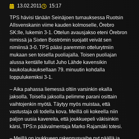
13.02.2011
15:17
TPS hävisi tänään Seinäjoen turnauksessa Ruotsin
Allsvenskanin viime kauden kolmoselle, Örebro
SK:lle, lukemin 3-1. Ottelun avausjakso eteni Örebron
nimissä ja Sixten Boströmin suojatit veivät sen
nimiinsä 3-0. TPS pääsi paremmin ottelurytmiin
mukaan sen toisella puoliajalla. Toisen puoliajan
alussa kentälle tullut Juho Lähde kavensikin
kaukolaukauksellaan 79. minuutin kohdalla
loppulukemiksi 3-1.
– Aika pahassa liemessä oltiin varsinkin ekalla
jaksolla. Toisella jaksolla pelimme parani osittain
vaihtojenkin myötä. Täytyy myös muistaa, että
vastustaja oli todella kova. Meillä oli kokeella niin
paljon uusia kavereita, että joukkuepeli väkisinkin
kärsi, TPS:n päävalmentaja Marko Rajamäki totesi.
– Meillä on joukkueen rakennusvaihe nyt päällä ja