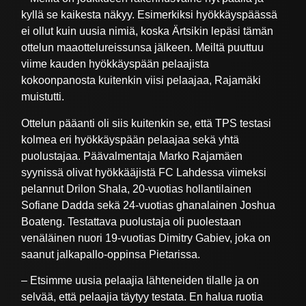
kyllä se kaikesta näkyy. Esimerkiksi hyökkäyspäässä
ei ollut kuin uusia nimiä, koska Ärtsikin lepäsi tämän
ottelun maaottelureissunsa jälkeen. Meiltä puuttuu
viime kauden hyökkäyspään pelaajista
kokoonpanosta kuitenkin viisi pelaajaa, Rajamäki
muistutti.
Ottelun pääanti oli siis kuitenkin se, että TPS testasi
kolmea eri hyökkäyspään pelaajaa sekä yhtä
puolustajaa. Päävalmentaja Marko Rajamäen
syynissä olivat hyökkääjistä FC Lahdessa viimeksi
pelannut Drilon Shala, 20-vuotias hollantilainen
Sofiane Dadda sekä 24-vuotias ghanalainen Joshua
Boateng. Testattava puolustaja oli puolestaan
venäläinen nuori 19-vuotias Dimitry Gabiev, joka on
saanut jalkapallo-oppinsa Pietarissa.
– Etsimme uusia pelaajia lähteneiden tilalle ja on
selvää, että pelaajia täytyy testata. En halua ruotia