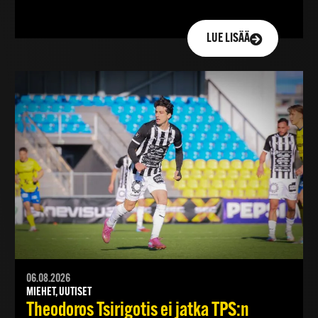
LUE LISÄÄ
06.08.2026
MIEHET, UUTISET
Theodoros Tsirigotis ei jatka TPS:n