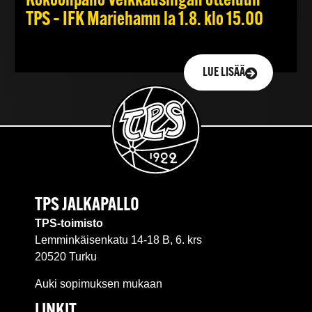
Kokoonpano Veikkausliigan otteluun
TPS – IFK Mariehamn la 1.8. klo 15.00
LUE LISÄÄ
TPS JALKAPALLO
TPS-toimisto
Lemminkäisenkatu 14-18 B, 6. krs
20520 Turku
Auki sopimuksen mukaan
LINKIT