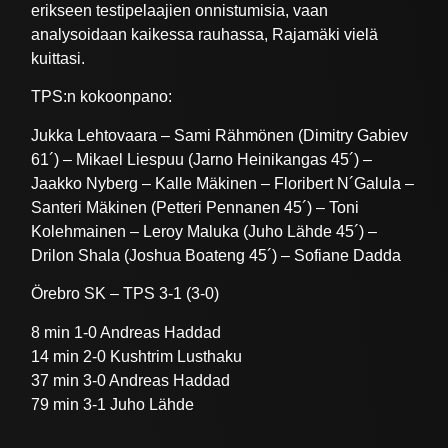
erikseen testipelaajien onnistumisia, vaan
analysoidaan kaikessa rauhassa, Rajamäki vielä
kuittasi.
TPS:n kokoonpano:
Jukka Lehtovaara – Sami Rähmönen (Dimitry Gabiev
61´) – Mikael Liespuu (Jarno Heinikangas 45´) –
Jaakko Nyberg – Kalle Mäkinen – Floribert N´Galula –
Santeri Mäkinen (Petteri Pennanen 45´) – Toni
Kolehmainen – Leroy Maluka (Juho Lähde 45´) –
Drilon Shala (Joshua Boateng 45´) – Sofiane Dadda
Örebro SK – TPS 3-1 (3-0)
8 min 1-0 Andreas Haddad
14 min 2-0 Kushtrim Lusthaku
37 min 3-0 Andreas Haddad
79 min 3-1 Juho Lähde