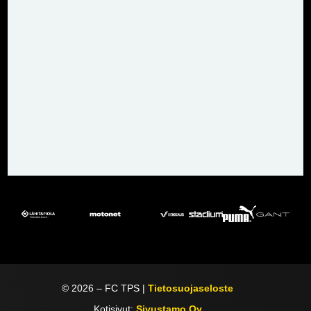
©
2026
– FC TPS |
Tietosuojaseloste
Kotisivut:
Sivustamo Oy