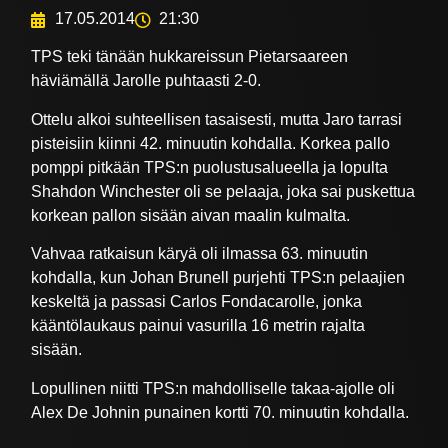
17.05.2014
21:30
TPS teki tänään hukkareissun Pietarsaareen
häviämällä Jarolle puhtaasti 2-0.
Ottelu alkoi suhteellisen tasaisesti, mutta Jaro tarrasi
pisteisiin kiinni 42. minuutin kohdalla. Korkea pallo
pomppi pitkään TPS:n puolustusalueella ja lopulta
Shahdon Winchester oli se pelaaja, joka sai puskettua
korkean pallon sisään aivan maalin kulmalta.
Vahvaa ratkaisun käryä oli ilmassa 63. minuutin
kohdalla, kun Johan Brunell purjehti TPS:n pelaajien
keskeltä ja passasi Carlos Fondacarolle, jonka
kääntölaukaus painui vasurilla 16 metrin rajalta
sisään.
Lopullinen niitti TPS:n mahdolliselle takaa-ajolle oli
Alex De Johnin punainen kortti 70. minuutin kohdalla.