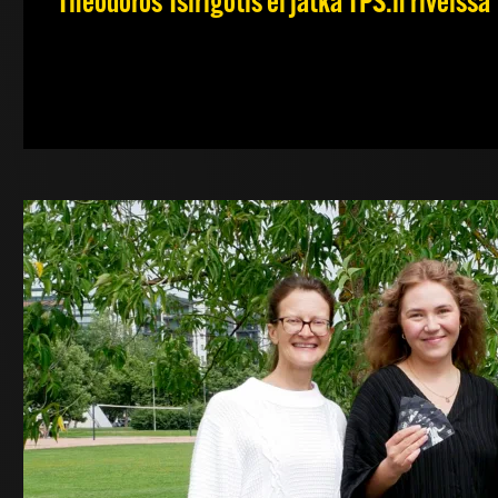
Theodoros Tsirigotis ei jatka TPS:n riveissä