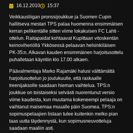
16.12.2010
15:37
Veikkausliigan pronssijoukkue ja Suomen Cupin
hallitseva mestari TPS palaa huomenna ensimmäisen
kerran pelikentälle sitten viime lokakuisen FC Lahti -
ottelun. Raitapaidat kohtaavat Kupittaan vitoskentän
keinoviheriöllä Ykkösessä pelaavan helsinkiläisen
PK-35:n. Alkavan kauden ensimmäinen harjoitusottelu
puhalletaan käyntiin klo 17.00 alkaen.
Päävalmentaja Marko Rajamäki halusi välttämättä
harjoitusottelun jo joulukuulle, että raskaalle
treenijaksolle saadaan hieman vaihtelua. TPS:n
joukkue on toistaiseksi selvästi nuorentunut versio
viime kaudesta, kun muutama kokeneempi pelaaja on
vaihtanut maisemaa muualle päin Suomea. TPS:n
sopimuspelaajien listaan tulee kuitenkin melko pian
taas uutta täydennystä, kun sopimusneuvotteluja
saadaan maaliin asti.