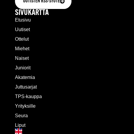
UUTISTEN RSS-SYÖTE
SIVUKARTTA
Etusivu
Uutiset
Ottelut
Miehet
Naiset
Juniorit
Akatemia
Juttusarjat
TPS-kauppa
Yrityksille
Seura
Liput