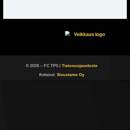
©
2026
– FC TPS |
Tietosuojaseloste
Kotisivut:
Sivustamo Oy