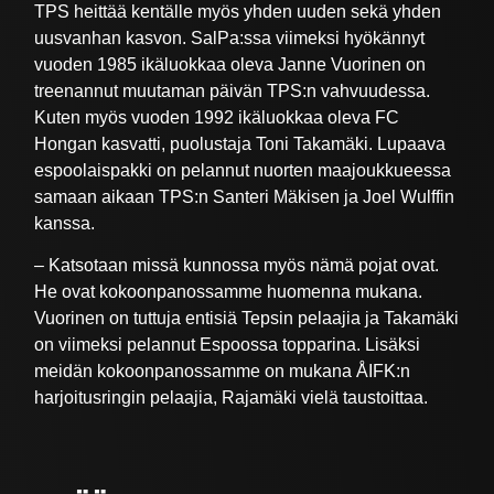
TPS heittää kentälle myös yhden uuden sekä yhden
uusvanhan kasvon. SalPa:ssa viimeksi hyökännyt
vuoden 1985 ikäluokkaa oleva Janne Vuorinen on
treenannut muutaman päivän TPS:n vahvuudessa.
Kuten myös vuoden 1992 ikäluokkaa oleva FC
Hongan kasvatti, puolustaja Toni Takamäki. Lupaava
espoolaispakki on pelannut nuorten maajoukkueessa
samaan aikaan TPS:n Santeri Mäkisen ja Joel Wulffin
kanssa.
– Katsotaan missä kunnossa myös nämä pojat ovat.
He ovat kokoonpanossamme huomenna mukana.
Vuorinen on tuttuja entisiä Tepsin pelaajia ja Takamäki
on viimeksi pelannut Espoossa topparina. Lisäksi
meidän kokoonpanossamme on mukana ÅIFK:n
harjoitusringin pelaajia, Rajamäki vielä taustoittaa.