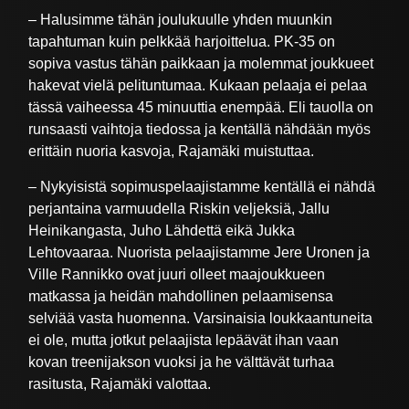
– Halusimme tähän joulukuulle yhden muunkin
tapahtuman kuin pelkkää harjoittelua. PK-35 on
sopiva vastus tähän paikkaan ja molemmat joukkueet
hakevat vielä pelituntumaa. Kukaan pelaaja ei pelaa
tässä vaiheessa 45 minuuttia enempää. Eli tauolla on
runsaasti vaihtoja tiedossa ja kentällä nähdään myös
erittäin nuoria kasvoja, Rajamäki muistuttaa.
– Nykyisistä sopimuspelaajistamme kentällä ei nähdä
perjantaina varmuudella Riskin veljeksiä, Jallu
Heinikangasta, Juho Lähdettä eikä Jukka
Lehtovaaraa. Nuorista pelaajistamme Jere Uronen ja
Ville Rannikko ovat juuri olleet maajoukkueen
matkassa ja heidän mahdollinen pelaamisensa
selviää vasta huomenna. Varsinaisia loukkaantuneita
ei ole, mutta jotkut pelaajista lepäävät ihan vaan
kovan treenijakson vuoksi ja he välttävät turhaa
rasitusta, Rajamäki valottaa.