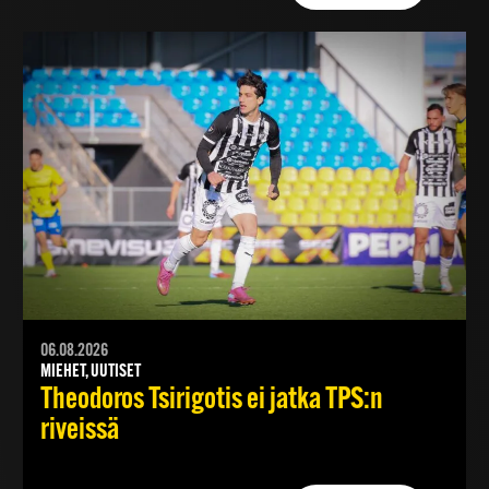
06.08.2026
MIEHET, UUTISET
Theodoros Tsirigotis ei jatka TPS:n
riveissä