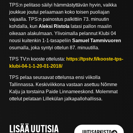
TPS:n pelitaso säilyi hämmästyttävän hyvin, vaikka
joukkue joutui pelaamaan koko toisen puoliajan
vajaalla. TPS:n painostus palkittiin 73. minuutin
kohdalla, kun
Aleksi Ristola
latasi pallon maalin
oikeaan alakulmaan. Ylivoimalla pelannut Klubi 04
nousi kuitenkin 1-1-tasapeliin
Samuel Tammivuoren
osumalla, joka syntyi ottelun 87. minuutilla.
TPS TV:n kooste ottelusta:
https://tpstv.fi/kooste-tps-
klubi-04-1-1-20-01-2018/
TPS pelaa seuraavat ottelunsa ensi viikolla
Tallinnassa. Keskiviikkona vastaan asettuu Nõmme
Kalju ja torstaina Paide Linnameeskond. Molemmat
ottelut pelataan Lillekülan jalkapallohallissa.
LISÄÄ UUTISIA
UUTISARKISTO