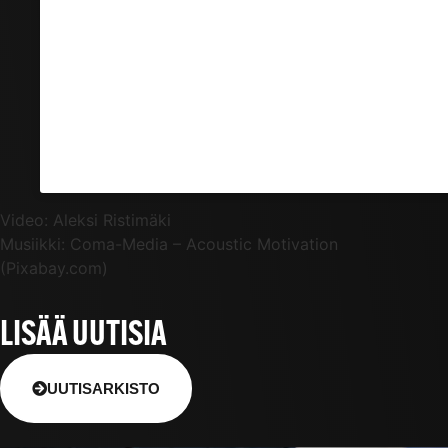
Video: Aleksi Ristimäki
Musiikki: Coma-Media – Acoustic Motivation
(Pixabay.com)
LISÄÄ UUTISIA
UUTISARKISTO