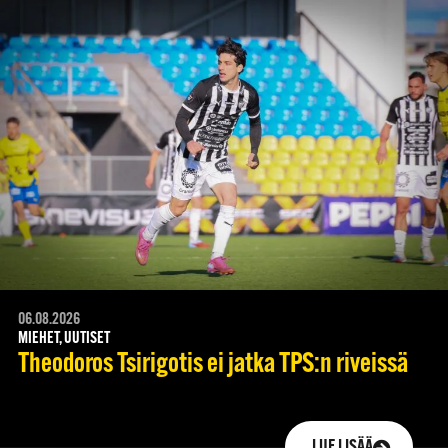
06.08.2026
MIEHET, UUTISET
Theodoros Tsirigotis ei jatka TPS:n riveissä
LUE LISÄÄ