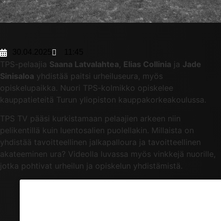
30.04.2025
11:45
TPS-pelaajia
Saana Latvalahtea
,
Elias Collinia
ja
Jade
Sinisaloa
yhdistää paitsi urheiluseura, myös
opiskelupaikka. Nuori TPS-kolmikko opiskelee
kauppatieteitä Turun yliopiston kauppakorkeakoulussa.
TPS TV pääsi kurkistamaan pelaajien arkeen niin
pelikentillä kuin luentosalien puolellakin. Millaista on
yhdistää tavoitteellinen jalkapalloura ja tavoitteellinen
akateeminen ura? Videolla luvassa myös vinkkejä nuorille,
jotka pohtivat urheilun ja opiskelun yhdistämistä.