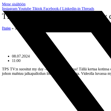
Mene sisältöön
Instagram
Youtube
Tiktok
Facebook-f
Linkedin-in
Threads
TPS-tarinat: Aapo Boström – my 
»
TPS-tarinat: Aapo Boström – my day
Etusivu
08.07.2024
11:00
TPS TV:n suositut my day -videot saavat jatkoa! Tällä kertaa kotinsa
johon mahtuu jalkapalloilun lisäksi lukio-opintoja. Videolla luvassa 