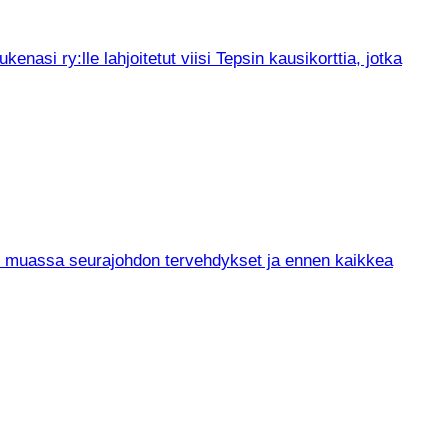
asi ry:lle lahjoitetut viisi Tepsin kausikorttia, jotka
un muassa seurajohdon tervehdykset ja ennen kaikkea