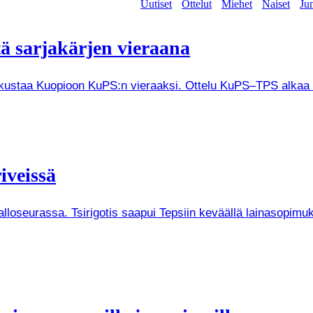
Uutiset
Ottelut
Miehet
Naiset
Jun
tä sarjakärjen vieraana
tkustaa Kuopioon KuPS:n vieraaksi. Ottelu KuPS–TPS alkaa V
iveissä
Palloseurassa. Tsirigotis saapui Tepsiin keväällä lainasopi