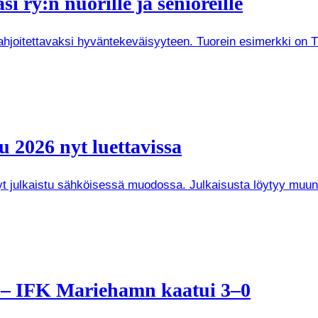
i ry:n nuorille ja senioreille
joitettavaksi hyväntekeväisyyteen. Tuorein esimerkki on Tuken
 2026 nyt luettavissa
 nyt julkaistu sähköisessä muodossa. Julkaisusta löytyy mu
a – IFK Mariehamn kaatui 3–0