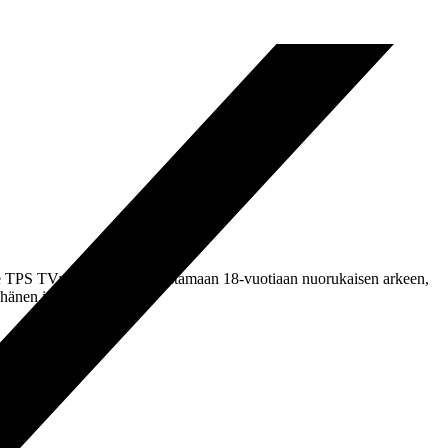
 TPS TV:n matkassa kurkistamaan 18-vuotiaan nuorukaisen arkeen,
ä hänen isänsä kertomana.