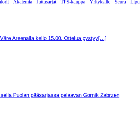
iorit
Akatemia
Juttusarjat
TPS-kauppa
Yrityksille
Seura
Lipu
äre Areenalla kello 15.00. Ottelua pystyy[…]
muksella Puolan pääsarjassa pelaavan Gornik Zabrzen