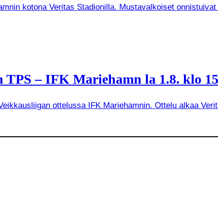
mnin kotona Veritas Stadionilla. Mustavalkoiset onnistuivat
 TPS – IFK Mariehamn la 1.8. klo 15
kkausliigan ottelussa IFK Mariehamnin. Ottelu alkaa Veritas