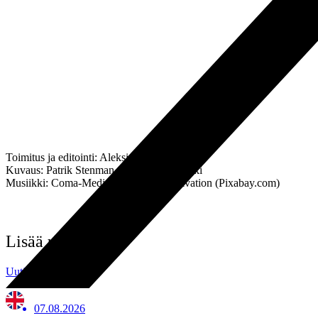
Toimitus ja editointi: Aleksi Ristimäki
Kuvaus: Patrik Stenman & Aleksi Ristimäki
Musiikki: Coma-Media – Acoustic Motivation (Pixabay.com)
Lisää uutisia
Uutisarkisto
07.08.2026