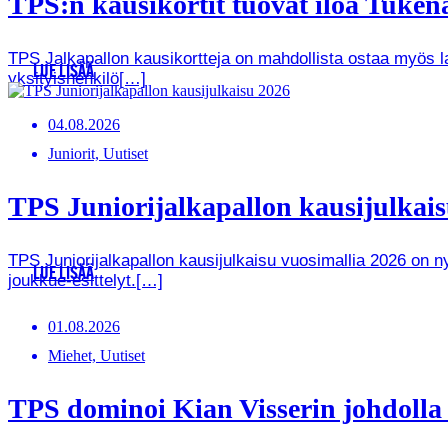
TPS:n kausikortit tuovat iloa Tukenas
TPS Jalkapallon kausikortteja on mahdollista ostaa myös lah
LUE LISÄÄ
yksityishenkilö[…]
04.08.2026
Juniorit, Uutiset
TPS Juniorijalkapallon kausijulkaisu
TPS Juniorijalkapallon kausijulkaisu vuosimallia 2026 on
LUE LISÄÄ
joukkue-esittelyt.[…]
01.08.2026
Miehet, Uutiset
TPS dominoi Kian Visserin johdoll