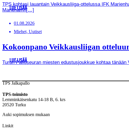
TPS kohtasi lauantain Veikkausliiga-ottelussa IFK Marienha
LUE LISÄÄ
Mariehamn[…]
01.08.2026
Miehet, Uutiset
Kokoonpano Veikkausliigan otteluun
LUE LISÄÄ
Turun Palloseuran miesten edustusjoukkue kohtaa tänään Vei
TPS Jalkapallo
TPS-toimisto
Lemminkäisenkatu 14-18 B, 6. krs
20520 Turku
Auki sopimuksen mukaan
Linkit