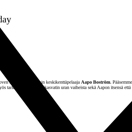
day
 oven meille avasi Tepsin keskikenttäpelaaja
Aapo Boström
. Pääsemme
myös tarinaa nuoren TPS-kasvatin uran vaiheista sekä Aapon itsensä ett