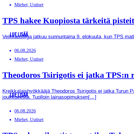
Miehet, Uutiset
TPS hakee Kuopiosta tärkeitä pistei
LUE LISÄÄ
Veikkausliiga jatkuu sunnuntaina 9. elokuuta, kun TPS ma
06.08.2026
Miehet, Uutiset
Theodoros Tsirigotis ei jatka TPS:n r
Kreikkalaishyökkääjä Theodoros Tsirigotis ei jatka Turun 
LUE LISÄÄ
joukkueesta. Tuolloin lainasopimuksen[…]
06.08.2026
Miehet, Uutiset