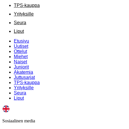
TPS-kauppa
Yrityksille
Seura
Liput
Etusivu
Uutiset
Ottelut
Miehet
Naiset
Juniorit
Akatemia
Juttusarjat
TPS-kauppa
Yrityksille
Seura
Liput
Sosiaalinen media