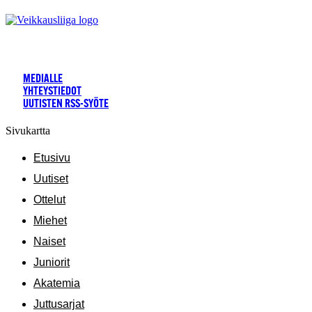
MEDIALLE
YHTEYSTIEDOT
UUTISTEN RSS-SYÖTE
Sivukartta
Etusivu
Uutiset
Ottelut
Miehet
Naiset
Juniorit
Akatemia
Juttusarjat