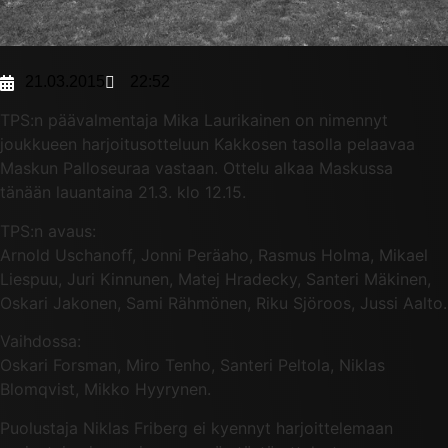
21.03.2015
22:52
TPS:n päävalmentaja Mika Laurikainen on nimennyt
joukkueen harjoitusotteluun Kakkosen tasolla pelaavaa
Maskun Palloseuraa vastaan. Ottelu alkaa Maskussa
tänään lauantaina 21.3. klo 12.15.
TPS:n avaus:
Arnold Uschanoff, Jonni Peräaho, Rasmus Holma, Mikael
Liespuu, Juri Kinnunen, Matej Hradecky, Santeri Mäkinen,
Oskari Jakonen, Sami Rähmönen, Riku Sjöroos, Jussi Aalto.
Vaihdossa:
Oskari Forsman, Miro Tenho, Santeri Peltola, Niklas
Blomqvist, Mikko Hyyrynen.
Puolustaja Niklas Friberg ei kyennyt harjoittelemaan