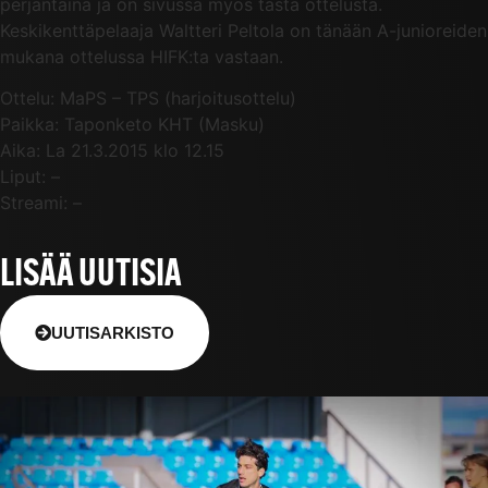
perjantaina ja on sivussa myös tästä ottelusta.
Keskikenttäpelaaja Waltteri Peltola on tänään A-junioreiden
mukana ottelussa HIFK:ta vastaan.
Ottelu: MaPS – TPS (harjoitusottelu)
Paikka: Taponketo KHT (Masku)
Aika: La 21.3.2015 klo 12.15
Liput: –
Streami: –
LISÄÄ UUTISIA
UUTISARKISTO