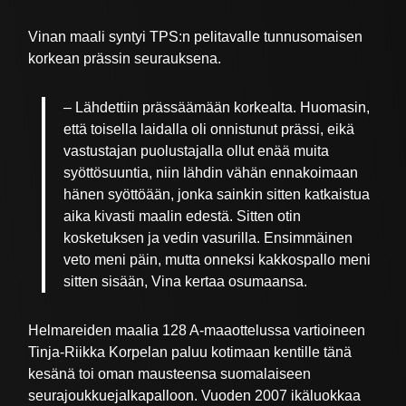
Vinan maali syntyi TPS:n pelitavalle tunnusomaisen
korkean prässin seurauksena.
– Lähdettiin prässäämään korkealta. Huomasin,
että toisella laidalla oli onnistunut prässi, eikä
vastustajan puolustajalla ollut enää muita
syöttösuuntia, niin lähdin vähän ennakoimaan
hänen syöttöään, jonka sainkin sitten katkaistua
aika kivasti maalin edestä. Sitten otin
kosketuksen ja vedin vasurilla. Ensimmäinen
veto meni päin, mutta onneksi kakkospallo meni
sitten sisään, Vina kertaa osumaansa.
Helmareiden maalia 128 A-maaottelussa vartioineen
Tinja-Riikka Korpelan paluu kotimaan kentille tänä
kesänä toi oman mausteensa suomalaiseen
seurajoukkuejalkapalloon. Vuoden 2007 ikäluokkaa