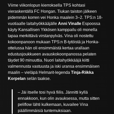
Viime viikonlopun kierroksella TPS kohtasi
vieraskentällä FC Hongan. Tiukan taiston jälkeen
pidemmän korren vei Honka maalein 3–2. TPS:n 18-
vuotiaalle laitahyökkääjälle
Anni Vinalle
Espoossa
käyty Kansallisen Ykkösen kamppailu oli monella
tapaa merkittävä virstanpylväs. Vina oli nostettu
kokoonpanoon mukaan TPS:n B-tytöistä ja Honka-
ottelussa hän oli ensimmäistä kertaa urallaan
edustusjoukkueen avauskokoonpanossa pelaten
täydet 90 minuuttia. Nuori laitahyökkääjä kiitti
valmennusta vastuusta ja iski uransa ensimmäisen
maalin – vieläpä Helmarit-legenda
Tinja-Riikka
Korpelan
selän taakse.
– Jäi itselle tosi hyvä fiilis. Jännitti kyllä
ennakkoon, kun olin avauksessa, mutta sitten
peliflow lähti kulkemaan, kuvailee Vina
päällimmäisiä tuntemuksiaan.