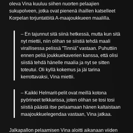
oleva Vina kuuluu siihen nuorten pelaajien
sukupolveen, jotka ovat pienenä ihaillen katselleet
Korpelan torjuntatöitä A-maajoukkueen maalilla.
– En tajunnut sitä siinä hetkessä, mutta kun sitä
nyt miettii, niin olihan se siistiä tehdä maali
virallisessa pelissä ”Tinniä” vastaan. Puhuttiin
ennen peliä joukkuekaverien kanssa, että olisi
siistiä tehdä hänelle maalia ja nyt se sitten
toteutui. Oli kyllä kokemus ja jäi tarina
kerrottavaksi, Vina miettii.
– Kaikki Helmarit-pelit ovat meillä kotona
pyörineet telkkarissa, joten olihan se tosi tosi
siistiä päästä itse pelaamaan hänen kaltaistaan
maajoukkuelegendaa vastaan, Vina jatkaa.
Jalkapallon pelaamisen Vina aloitti aikanaan viiden