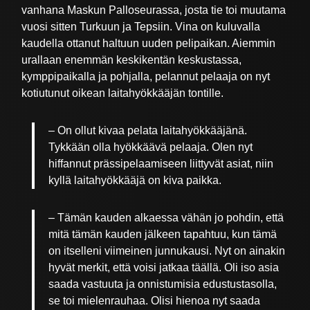
vanhana Maskun Palloseurassa, josta tie toi muutama
vuosi sitten Turkuun ja Tepsiin. Vina on kuluvalla
kaudella ottanut haltuun uuden pelipaikan. Aiemmin
urallaan enemmän keskikentän keskustassa,
kymppipaikalla ja pohjalla, pelannut pelaaja on nyt
kotiutunut oikean laitahyökkääjän tontille.
– On ollut kivaa pelata laitahyökkääjänä.
Tykkään olla hyökkäävä pelaaja. Olen nyt
hiffannut prässipelaamiseen liittyvät asiat, niin
kyllä laitahyökkääjä on kiva paikka.
– Tämän kauden alkaessa vähän jo pohdin, että
mitä tämän kauden jälkeen tapahtuu, kun tämä
on itselleni viimeinen junnukausi. Nyt on ainakin
hyvät merkit, että voisi jatkaa täällä. Oli iso asia
saada vastuuta ja onnistumisia edustustasolla,
se toi mielenrauhaa. Olisi hienoa nyt saada