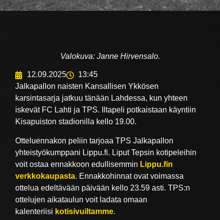
Valokuva: Janne Hirvensalo.
12.09.2025
13:45
Jalkapallon naisten Kansallisen Ykkösen
karsintasarja jatkuu tänään Lahdessa, kun yhteen
iskevät FC Lahti ja TPS. Iltapeli potkaistaan käyntiin
Kisapuiston stadionilla kello 19.00.
Otteluennakon peliin tarjoaa TPS Jalkapallon
yhteistyökumppani Lippu.fi. Liput Tepsin kotipeleihin
voit ostaa ennakkoon edullisemmin
Lippu.fin
verkkokaupasta
. Ennakkohinnat ovat voimassa
ottelua edeltävään päivään kello 23.59 asti. TPS:n
ottelujen aikataulun voit ladata omaan
kalenteriisi
kotisivuiltamme
.