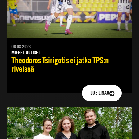
06.08.2026
MIEHET, UUTISET
Theodoros Tsirigotis ei jatka TPS:n
riveissä
LUE LISÄÄ