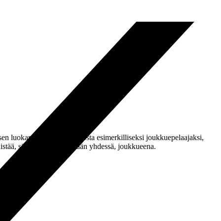
sen luokan oppilaiden joukosta esimerkilliseksi joukkuepelaajaksi,
istää, sillä menestys tehdään yhdessä, joukkueena.