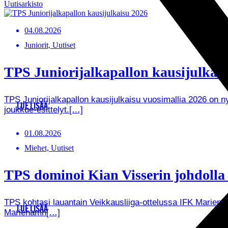
Uutisarkisto
04.08.2026
Juniorit, Uutiset
TPS Juniorijalkapallon kausijulkaisu
TPS Juniorijalkapallon kausijulkaisu vuosimallia 2026 on
LUE LISÄÄ
joukkue-esittelyt.[…]
01.08.2026
Miehet, Uutiset
TPS dominoi Kian Visserin johdoll
TPS kohtasi lauantain Veikkausliiga-ottelussa IFK Marienha
LUE LISÄÄ
Mariehamn[…]