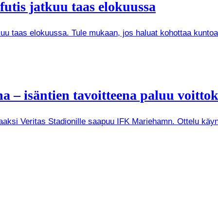
futis jatkuu taas elokuussa
kuu taas elokuussa. Tule mukaan, jos haluat kohottaa kuntoa
– isäntien tavoitteena paluu voitto
raaksi Veritas Stadionille saapuu IFK Mariehamn. Ottelu käyn