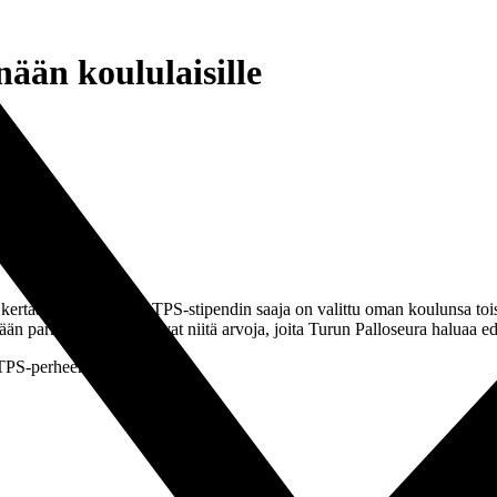
nään koululaisille
 kertaa TPS-stipendit. TPS-stipendin saaja on valittu oman koulunsa toi
än parhaansa. Nämä ovat niitä arvoja, joita Turun Palloseura haluaa ed
 TPS-perheen puolesta!