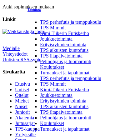
Auki sopimuksen mukaan
Toiminta
Linkit
TPS perhefutis ja temppukoulu
TPS Mimmit
Kimi-Tiikerin Futiskerho
Joukkuetoiminta
Erityisryhmien toiminta
Medialle
TPS aikuisten kuntofutis
Yhteystiedot
TPS iltapäivätoiminta
Uutisten RSS-syöte
Pelinohjaus ja tuomarointi
Koulutukset
Sivukartta
Turnaukset ja tapahtumat
TPS perhefutis ja temppukoulu
TPS Mimmit
Etusivu
Kimi-Tiikerin Futiskerho
Uutiset
Joukkuetoiminta
Ottelut
Erityisryhmien toiminta
Miehet
TPS aikuisten kuntofutis
Naiset
TPS iltapäivätoiminta
Juniorit
Pelinohjaus ja tuomarointi
Akatemia
Koulutukset
Juttusarjat
Turnaukset ja tapahtumat
TPS-kauppa
Yrityksille