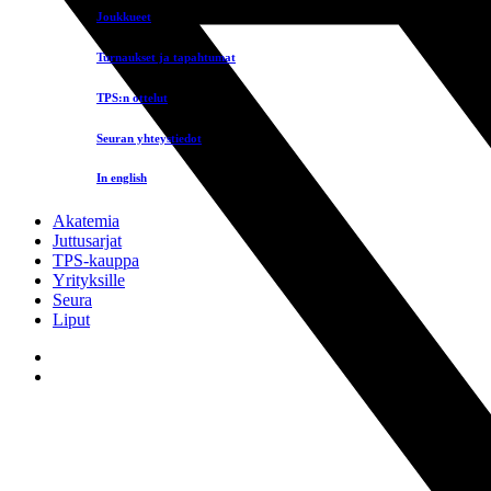
Joukkueet
Turnaukset ja tapahtumat
TPS:n ottelut
Seuran yhteystiedot
In english
Akatemia
Juttusarjat
TPS-kauppa
Yrityksille
Seura
Liput