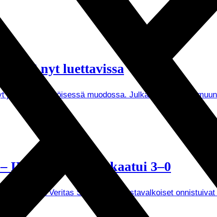
 2026 nyt luettavissa
 nyt julkaistu sähköisessä muodossa. Julkaisusta löytyy mu
a – IFK Mariehamn kaatui 3–0
mnin kotona Veritas Stadionilla. Mustavalkoiset onnistuivat