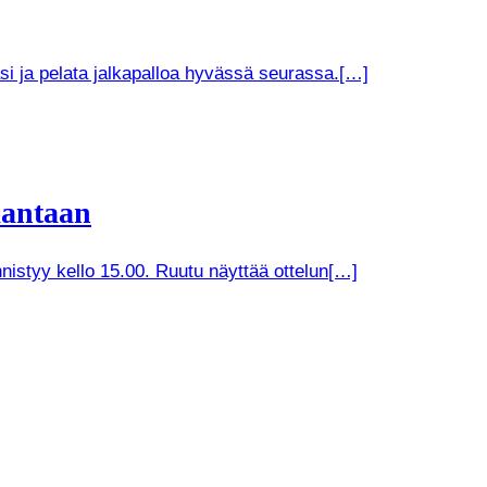
si ja pelata jalkapalloa hyvässä seurassa.[…]
kantaan
nistyy kello 15.00. Ruutu näyttää ottelun[…]