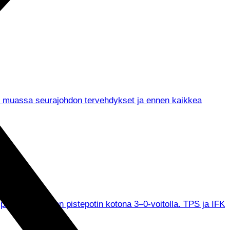
un muassa seurajohdon tervehdykset ja ennen kaikkea
 pitämään täyden pistepotin kotona 3–0-voitolla. TPS ja IFK