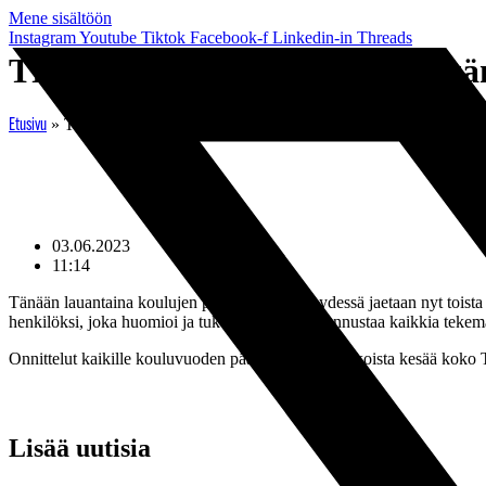
Mene sisältöön
Instagram
Youtube
Tiktok
Facebook-f
Linkedin-in
Threads
TPS-stipendit jaetaan jälleen tä
»
TPS-stipendit jaetaan jälleen tänään koululaisille
Etusivu
03.06.2023
11:14
Tänään lauantaina koulujen päättäjäisten yhteydessä jaetaan nyt toista
henkilöksi, joka huomioi ja tukee muita sekä kannustaa kaikkia tekemä
Onnittelut kaikille kouluvuoden päättäville ja aurinkoista kesää koko
Lisää uutisia