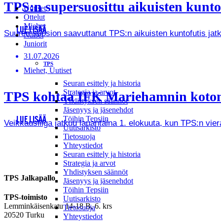
TPS:n supersuosittu aikuisten kunto
Uutiset
Ottelut
Miehet
LUE LISÄÄ
Suuren suosion saavuttanut TPS:n aikuisten kuntofutis jat
Naiset
Juniorit
31.07.2026
TPS
Miehet, Uutiset
Seuran esittely ja historia
Strategia ja arvot
TPS kohtaa IFK Mariehamnin kotona 
Yhdistyksen säännöt
Jäsenyys ja jäsenehdot
Töihin Tepsiin
LUE LISÄÄ
Veikkausliiga jatkuu lauantaina 1. elokuuta, kun TPS:n vie
Uutisarkisto
Tietosuoja
Yhteystiedot
Seuran esittely ja historia
Strategia ja arvot
Yhdistyksen säännöt
TPS Jalkapallo
Jäsenyys ja jäsenehdot
Töihin Tepsiin
TPS-toimisto
Uutisarkisto
Lemminkäisenkatu 14-18 B, 6. krs
Tietosuoja
20520 Turku
Yhteystiedot