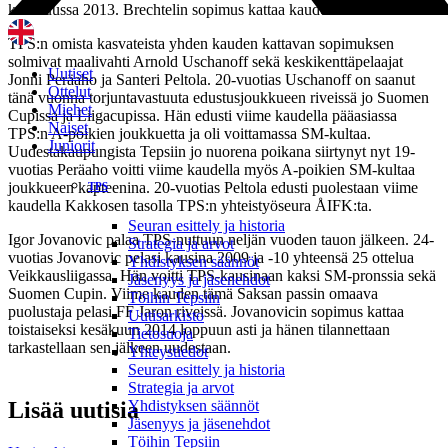
kesäkuussa 2013. Brechtelin sopimus kattaa kauden 2014.
TPS:n omista kasvateista yhden kauden kattavan sopimuksen
solmivat maalivahti Arnold Uschanoff sekä keskikenttäpelaajat
Uutiset
Jonni Peräaho ja Santeri Peltola. 20-vuotias Uschanoff on saanut
Ottelut
tänä vuonna torjuntavastuuta edustusjoukkueen riveissä jo Suomen
Miehet
Cupissa ja Liigacupissa. Hän edusti viime kaudella pääasiassa
Naiset
TPS:n A-poikien joukkuetta ja oli voittamassa SM-kultaa.
Juniorit
Uudestakaupungista Tepsiin jo nuorena poikana siirtynyt nyt 19-
vuotias Peräaho voitti viime kaudella myös A-poikien SM-kultaa
joukkueen kapteenina. 20-vuotias Peltola edusti puolestaan viime
TPS
kaudella Kakkosen tasolla TPS:n yhteistyöseura ÅIFK:ta.
Seuran esittely ja historia
Igor Jovanovic palaa TPS-nuttuun neljän vuoden tauon jälkeen. 24-
Strategia ja arvot
vuotias Jovanovic pelasi kausina 2009 ja -10 yhteensä 25 ottelua
Yhdistyksen säännöt
Veikkausliigassa. Hän voitti TPS-kausinaan kaksi SM-pronssia sekä
Jäsenyys ja jäsenehdot
Suomen Cupin. Viime kauden tämä Saksan passin omaava
Töihin Tepsiin
puolustaja pelasi FF Jaron riveissä. Jovanovicin sopimus kattaa
Uutisarkisto
toistaiseksi kesäkuun 2014 loppuun asti ja hänen tilannettaan
Tietosuoja
tarkastellaan sen jälkeen uudestaan.
Yhteystiedot
Seuran esittely ja historia
Strategia ja arvot
Lisää uutisia
Yhdistyksen säännöt
Jäsenyys ja jäsenehdot
Töihin Tepsiin