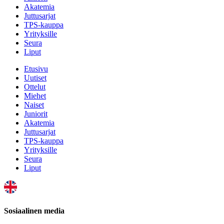
Akatemia
Juttusarjat
TPS-kauppa
Yrityksille
Seura
Liput
Etusivu
Uutiset
Ottelut
Miehet
Naiset
Juniorit
Akatemia
Juttusarjat
TPS-kauppa
Yrityksille
Seura
Liput
Sosiaalinen media