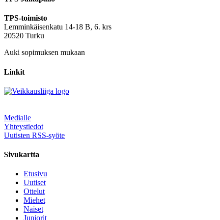
TPS-toimisto
Lemminkäisenkatu 14-18 B, 6. krs
20520 Turku
Auki sopimuksen mukaan
Linkit
Medialle
Yhteystiedot
Uutisten RSS-syöte
Sivukartta
Etusivu
Uutiset
Ottelut
Miehet
Naiset
Juniorit