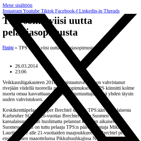
Mene sisältöön
Instagram
Youtube
Tiktok
Facebook-f
Linkedin-in
Threads
TPS solmi viisi uutta
pelaajasopimusta
»
TPS solmi viisi uutta pelaajasopimusta
Etusivu
26.03.2014
23:06
Veikkausliigakauteen 2014 valmistautuva TPS on vahvistanut
rivejään viidellä tuoreella pelaajasopimuksella. TPS kiinnitti kolme
nuorta omaa kasvattiaan, yhden paluumuuttajan sekä yhden täysin
uuden vahvistuksen.
Keskikenttäpelaaja Jesper Brechtel saapuu TPS:ään saksalaisesta
Karlsruher SC:stä. 20-vuotias Brechtel ei ole Suomen
kansalaisuudestaan huolimatta pelannut koskaan aikaisemmin
Suomessa. Hän on tuttu pelaaja TPS:n päävalmentaja Mika
Laurikaiselle alle 21-vuotiaiden maajoukkueesta. Brechtel pelasi
ensimmäisen maaottelunsa Pikkuhuuhkajissa Norjaa vastaan