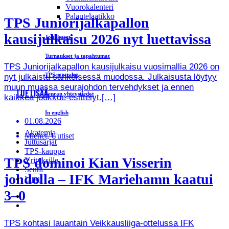
Vuorokalenteri
Palautelaatikko
TPS Juniorijalkapallon
kausijulkaisu 2026 nyt luettavissa
Joukkueet
Turnaukset ja tapahtumat
TPS Juniorijalkapallon kausijulkaisu vuosimallia 2026 on
TPS:n ottelut
nyt julkaistu sähköisessä muodossa. Julkaisusta löytyy
muun muassa seurajohdon tervehdykset ja ennen
LUE LISÄÄ
Seuran yhteystiedot
kaikkea joukkue-esittelyt.[…]
In english
01.08.2026
Akatemia
Miehet, Uutiset
Juttusarjat
TPS-kauppa
TPS dominoi Kian Visserin
Yrityksille
Seura
johdolla – IFK Mariehamn kaatui
Liput
3–0
TPS kohtasi lauantain Veikkausliiga-ottelussa IFK