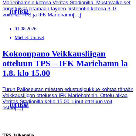
Marienhamnin kotona Veritas Stadionilla. Mustavalkoiset
onnistuivat pitämään täyden pistepotin kotona 3–0-
LUE LISÄÄ
voitolla. TPS ja IFK Mariehamn[…]
01.08.2026
Miehet, Uutiset
Kokoonpano Veikkausliigan
otteluun TPS – IFK Mariehamn la
1.8. klo 15.00
Turun Palloseuran miesten edustusjoukkue kohtaa tänään
Veikkausliigan ottelussa IFK Mariehamnin. Ottelu alkaa
Veritas Stadionilla kello 15.00. Liput otteluun voit
LUE LISÄÄ
ostaa[…]
TPS Jalkapallo