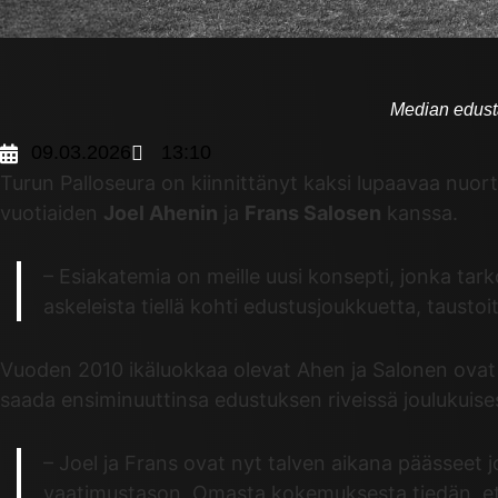
Median edusta
09.03.2026
13:10
Turun Palloseura on kiinnittänyt kaksi lupaavaa nuo
vuotiaiden
Joel Ahenin
ja
Frans Salosen
kanssa.
– Esiakatemia on meille uusi konsepti, jonka 
askeleista tiellä kohti edustusjoukkuetta, tausto
Vuoden 2010 ikäluokkaa olevat Ahen ja Salonen ova
saada ensiminuuttinsa edustuksen riveissä joulukuise
– Joel ja Frans ovat nyt talven aikana päässee
vaatimustason. Omasta kokemuksesta tiedän, ett