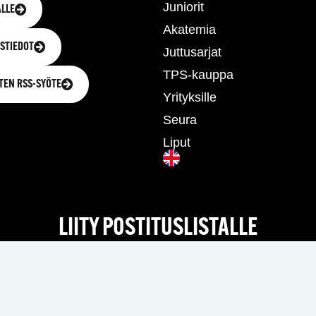
Juniorit
LLE
Akatemia
STIEDOT
Juttusarjat
TPS-kauppa
TEN RSS-SYÖTE
Yrityksille
Seura
Liput
LIITY POSTITUSLISTALLE