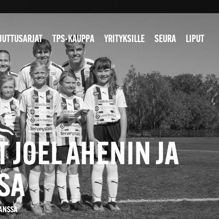
JUTTUSARJAT
TPS-KAUPPA
YRITYKSILLE
SEURA
LIPUT
 JOEL AHENIN JA
SA
KANSSA