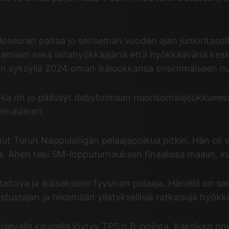
oseuran paitaa jo seitsemän vuoden ajan junioritasol
laamaan sekä laitahyökkääjänä että hyökkäävänä kesk
iin syksyllä 2024 oman ikäluokkansa ensimmäiseen 
, joka on jo päässyt debytoimaan nuorisomaajoukkueessa
Hämäläinen.
t Turun Nappulaliigan pelaajapolkua pitkin. Hän oli
Ahen teki SM-lopputurnauksen finaalissa maalin, kun
itava ja ikäisekseen fyysinen pelaaja. Hänellä on sellai
stustajan ja tekemään yllätyksellisiä ratkaisuja hyök
tulevalla kaudella löytyy TPS:n B-pojista. Kaksikko