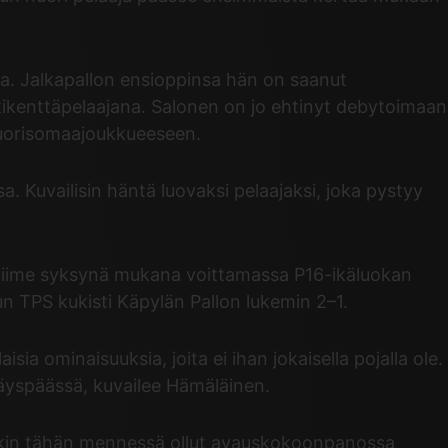
la. Jalkapallon ensioppinsa hän on saanut
ikenttäpelaajana. Salonen on jo ehtinyt debytoimaan
nuorisomaajoukkueeseen.
. Kuvailisin häntä luovaksi pelaajaksi, joka pystyy
 viime syksynä mukana voittamassa P16-ikäluokan
 TPS kukisti Käpylän Pallon lukemin 2–1.
sia ominaisuuksia, joita ei ihan jokaisella pojalla ole.
käyspäässä, kuvailee Hämäläinen.
 onkin tähän mennessä ollut avauskokoonpanossa