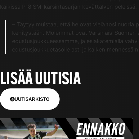
kaikissa P18 SM-karsintasarjan kevättalven peleissä.
– Täytyy muistaa, että he ovat vielä tosi nuoria
kehitystään. Molemmat ovat Varsinais-Suomen al
edustusjoukkueessamme, ja esiakatemialla vahvis
edustusjoukkuetasolle asti ja kaiken mennessä n
LISÄÄ UUTISIA
UUTISARKISTO