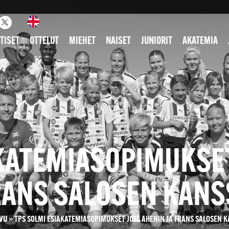
TISET
OTTELUT
MIEHET
NAISET
JUNIORIT
AKATEMIA
KATEMIASOPIMUKSET
RANS SALOSEN KANS
VU
»
TPS SOLMI ESIAKATEMIASOPIMUKSET JOEL AHENIN JA FRANS SALOSEN 