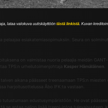
ja, lataa valokuva uutiskäyttöön
tästä linkistä
. Kuvan kreditoint
rta pelaajaa esiakatemiasopimuksiin. Seura on solmin
tarkoituksena on valmistaa nuoria pelaajia meidän 
ittaa TPS:n urheilutoimenjohtaja
Kasper Hämäläinen
.
t talven aikana päässeet treenaamaan TPS:n mieste
ssa harjoitusottelussa Åbo IFK:ta vastaan.
t jo tutustumaan edustusympäristöön. He ovat pääss
ä se antaa paljon lisää treeni-intoa tulevaisuuteen,