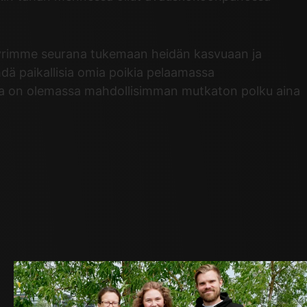
ja pyrimme seurana tukemaan heidän kasvuaan ja
ä paikallisia omia poikia pelaamassa
illa on olemassa mahdollisimman mutkaton polku aina