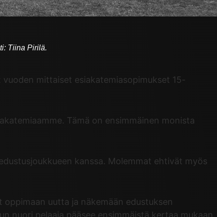
i: Tiina Pirilä.
ut vuoden mittaiset esiakatemiasopimukset 15-
GANT-akatemiaamme. Tämä on ensimmäinen monista
n edustusjoukkueen kanssa. Molemmat ehtivät myös
eet oppimaan uutta ja näkemään edustuksen
 kun nuori pelaaja pääsee ensimmäistä kertaa mukaan