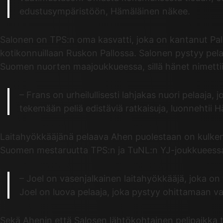
edustusympäristöön, Hämäläinen näkee.
Salonen on TPS:n oma kasvatti, joka on kantanut Pall
kotikonnuillaan Ruskon Pallossa. Salonen pystyy pe
Suomen nuorten maajoukkueessa, sillä hänet nimett
– Frans on urheilullisesti lahjakas nuori pelaaja
tekemään peliä edistäviä ratkaisuja, luonnehtii 
Laitahyökkääjänä pelaava Ahen puolestaan on kulkenu
Suomen mestaruutta TPS:n ja TuNL:n YJ-joukkueessa. 
– Joel on vasenjalkainen laitahyökkääjä, joka on ta
Joel on luova pelaaja, joka pystyy ohittamaan va
Sekä Ahenin että Salosen lähtökohtainen pelipaikka 