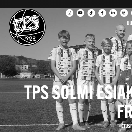
UU
TPS SOLMI ESIA
F
ETUSI