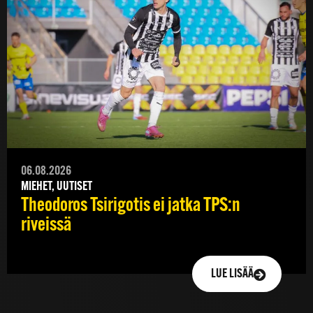
06.08.2026
MIEHET, UUTISET
Theodoros Tsirigotis ei jatka TPS:n
riveissä
LUE LISÄÄ