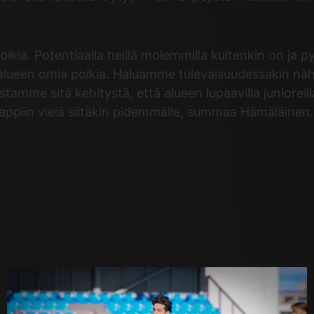
 poikia. Potentiaalia heillä molemmilla kuitenkin on 
ueen omia poikia. Haluamme tulevaisuudessakin nähd
tamme sitä kehitystä, että alueen lupaavilla juniore
appiin vielä siitäkin pidemmälle, summaa Hämäläinen.