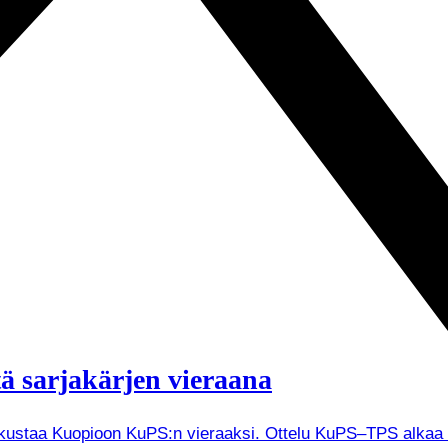
tä sarjakärjen vieraana
tkustaa Kuopioon KuPS:n vieraaksi. Ottelu KuPS–TPS alkaa V