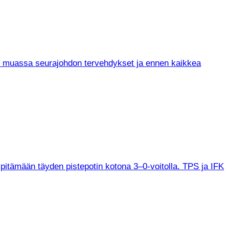
un muassa seurajohdon tervehdykset ja ennen kaikkea
 pitämään täyden pistepotin kotona 3–0-voitolla. TPS ja IFK