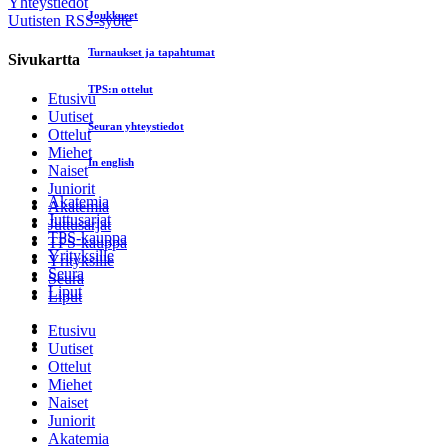
Yhteystiedot
Joukkueet
Uutisten RSS-syöte
Turnaukset ja tapahtumat
Sivukartta
TPS:n ottelut
Etusivu
Uutiset
Seuran yhteystiedot
Ottelut
Miehet
In english
Naiset
Juniorit
Akatemia
Akatemia
Juttusarjat
Juttusarjat
TPS-kauppa
TPS-kauppa
Yrityksille
Yrityksille
Seura
Seura
Liput
Liput
Etusivu
Uutiset
Ottelut
Miehet
Naiset
Juniorit
Akatemia