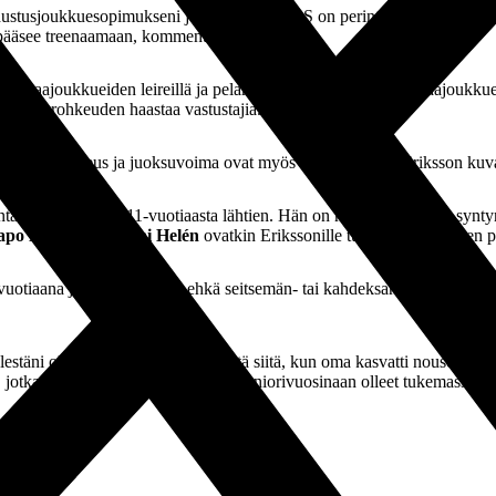
n edustusjoukkuesopimukseni juuri TPS:ltä. TPS on perinteikäs seura ja n
 pääsee treenaamaan, kommentoi Eriksson.
ausimaajoukkueiden leireillä ja pelannut yhden ottelun U16-maajoukku
den ja rohkeuden haastaa vastustajia.
lanteissa. Nopeus ja juoksuvoima ovat myös vahvuuksiani, Eriksson kuva
ntanut TPS-paitaa 11-vuotiaasta lähtien. Hän on nyt kolmas 2006-synty
apo Boström
ja
Onni Helén
ovatkin Erikssonille tuttuja jo lapsuuden pe
vuotiaana ja Aapon kanssa ehkä seitsemän- tai kahdeksanvuotiaana. On
elestäni olla joka kerta todella ylpeitä siitä, kun oma kasvatti nousee
 jotka ovat pelaajan kasvua hänen juniorivuosinaan olleet tukemassa, 