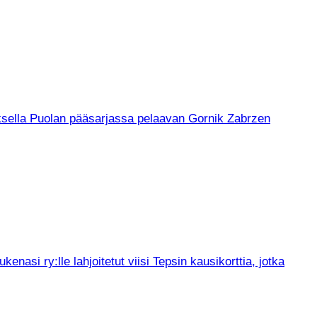
muksella Puolan pääsarjassa pelaavan Gornik Zabrzen
asi ry:lle lahjoitetut viisi Tepsin kausikorttia, jotka