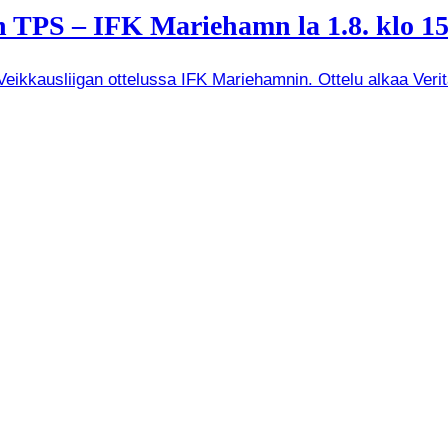
 TPS – IFK Mariehamn la 1.8. klo 15
kkausliigan ottelussa IFK Mariehamnin. Ottelu alkaa Veritas