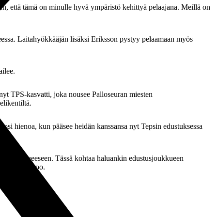
äen, että tämä on minulle hyvä ympäristö kehittyä pelaajana. Meillä on
eessa. Laitahyökkääjän lisäksi Eriksson pystyy pelaamaan myös
ilee.
nyt TPS-kasvatti, joka nousee Palloseuran miesten
likentiltä.
 tosi hienoa, kun pääsee heidän kanssansa nyt Tepsin edustuksessa
 edustusjoukkueeseen. Tässä kohtaa haluankin edustusjoukkueen
Nuutinen sanoo.