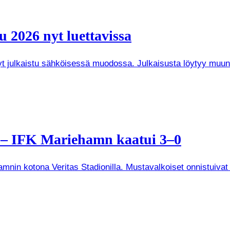
 2026 nyt luettavissa
 nyt julkaistu sähköisessä muodossa. Julkaisusta löytyy mu
a – IFK Mariehamn kaatui 3–0
mnin kotona Veritas Stadionilla. Mustavalkoiset onnistuivat