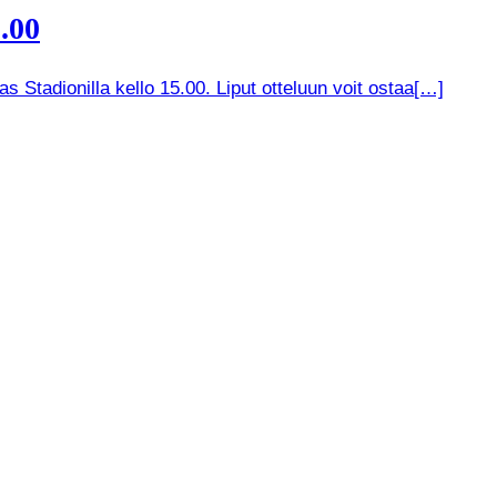
.00
 Stadionilla kello 15.00. Liput otteluun voit ostaa[…]