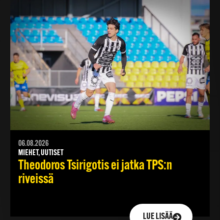
06.08.2026
MIEHET, UUTISET
Theodoros Tsirigotis ei jatka TPS:n
riveissä
LUE LISÄÄ