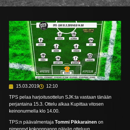
15.03.2019
12:10
TPS pelaa harjoitusottelun SJK:ta vastaan tänään
perjantaina 15.3. Ottelu alkaa Kupittaa vitosen
keinonurmella klo 14.00.
TPS:n päävalmentaja
Tommi Pikkarainen
on
nimennyt kokoonpanon päivän otteluun.