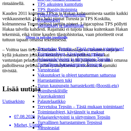
rintaäänellä.
TPS aikuisten kuntofutis
TPS iltapäivätoiminta
Kauden 2011 kolmesta TPS:n ja Hakan kohtaamisesta saatiin kaikki
Pelinohjaus ja tuomarointi
veikkausmerkit. Haka haki pinnat Turusta ja TPS Koskilta,
Koulutukset
kolmannessa Turun pelissä jaettiin pisteet. Liigacupissa TPS pöllytti
Turnaukset ja tapahtumat
Hakaa talvella kahdesti. Rajamäki ei tuijota liikaa kuitenkaan Hakan
tekemisiä, eikä viime kauden tilastohistoriaa, vaan prioriteetit ovat
Ohjeet ja palvelut tepsiläisille
tuttuun tapaan omassa tekemisessä.
Tervetuloa Tepsiin – Tästä mukaan toimintaan!
– Voittoa taas tietysti haetaan. Veikkausliiga on tasainen sarja ja
Toimintaohjeet, käytännöt ja maksut
kyllä jokainen joukkue keskittyy omaan peliinsä. Totta kai
Pelaajarekrytointi ja siirtyminen Tepsiin
vastustajan pelaajat tunnetaan, mutta kyllä pääpaino on siinä omassa
Turvallinen harrastaminen Tepsissä
pallollisessa pelissä, pelin rytmityksessä ja rooleissa, Rajamäki
Varusteasiat
tiivistää.
Vakuutukset ja ohjeet tapaturman sattuessa
Harrastamisen tuki
Turun kaupungin harrastekortti (Boostii-etu)
Lisää uutisia
Toimihenkilöille
Vuorokalenteri
Palautelaatikko
Uutisarkisto
Tervetuloa Tepsiin – Tästä mukaan toimintaan!
Toimintaohjeet, käytännöt ja maksut
07.08.2026
Pelaajarekrytointi ja siirtyminen Tepsiin
Turvallinen harrastaminen Tepsissä
Miehet, Uutiset
Varusteasiat