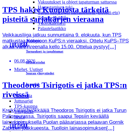
Vakuutukset ja ohjeet tapaturman sattuessa
Harrastamisen tuki
TPS hakee Kuopiosta tärkeitä
Turun kaupungin harrastekortti (Boostii-etu)
pisteitä sarjakärjen vieraana
Toimihenkilöille
Vuorokalenteri
Palautelaatikko
Veikkausliiga jatkuu sunnuntaina 9. elokuuta, kun TPS
matkustaa Kuopioon KuPS:n vieraaksi. Ottelu KuPS–TPS
Joukkueet
LUE LISÄÄ
alkaa Väre Areenalla kello 15.00. Ottelua pystyy[…]
Turnaukset ja tapahtumat
06.08.2026
TPS:n ottelut
Miehet, Uutiset
Seuran yhteystiedot
Theodoros Tsirigotis ei jatka TPS:n
In english
riveissä
Akatemia
Juttusarjat
TPS-kauppa
Kreikkalaishyökkääjä Theodoros Tsirigotis ei jatka Turun
Yrityksille
Palloseurassa. Tsirigotis saapui Tepsiin keväällä
Seura
lainasopimuksella Puolan pääsarjassa pelaavan Gornik
Liput
LUE LISÄÄ
Zabrzen joukkueesta. Tuolloin lainasopimuksen[…]