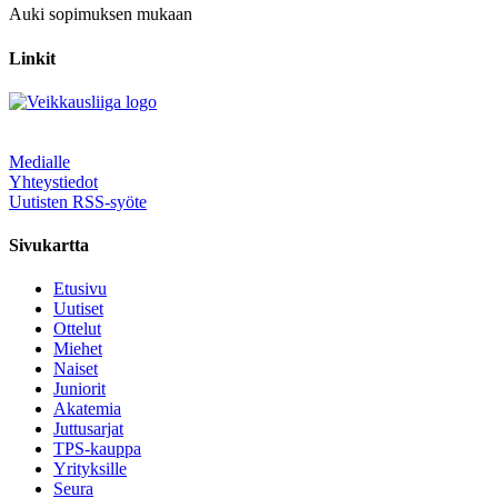
Auki sopimuksen mukaan
Linkit
Medialle
Yhteystiedot
Uutisten RSS-syöte
Sivukartta
Etusivu
Uutiset
Ottelut
Miehet
Naiset
Juniorit
Akatemia
Juttusarjat
TPS-kauppa
Yrityksille
Seura