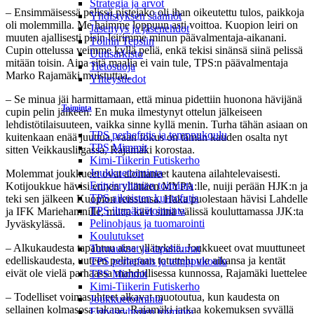
Strategia ja arvot
– Ensimmäisessä pelissä pistejako oli ihan oikeutettu tulos, paikkoja
Yhdistyksen säännöt
oli molemmilla. Me haimme loppuun asti voittoa. Kuopion leiri on
Jäsenyys ja jäsenehdot
muuten ajallisesti pisin leirimme minun päävalmentaja-aikanani.
Töihin Tepsiin
Cupin ottelussa veimme kyllä peliä, enkä tekisi sinänsä siinä pelissä
Uutisarkisto
mitään toisin. Aina sitä maalia ei vain tule, TPS:n päävalmentaja
Tietosuoja
Marko Rajamäki muistuttaa.
Yhteystiedot
– Se minua jäi harmittamaan, että minua pidettiin huonona hävijänä
Toiminta
cupin pelin jälkeen. En muka ilmestynyt ottelun jälkeiseen
lehdistötilaisuuteen, vaikka sinne kyllä menin. Turha tähän asiaan on
TPS perhefutis ja temppukoulu
kuitenkaan enää juuttua, vaan fokus on tämän kauden osalta nyt
TPS Mimmit
sitten Veikkausliigassa, Rajamäki korostaa.
Kimi-Tiikerin Futiskerho
Joukkuetoiminta
Molemmat joukkueet ovat aloittaneet kautena ailahtelevaisesti.
Erityisryhmien toiminta
Kotijoukkue hävisi ennen yllättäen MYPA:lle, nuiji perään HJK:n ja
TPS aikuisten kuntofutis
teki sen jälkeen Kuopion reissunsa. Haka puolestaan hävisi Lahdelle
TPS iltapäivätoiminta
ja IFK Mariehamnille, mutta kävi siinä välissä kouluttamassa JJK:ta
Pelinohjaus ja tuomarointi
Jyväskylässä.
Koulutukset
– Alkukaudesta tapahtuu aina yllätyksiä. Joukkueet ovat muuttuneet
Turnaukset ja tapahtumat
edelliskaudesta, uuteen pelitapaan totuttelu vie aikansa ja kentät
TPS perhefutis ja temppukoulu
eivät ole vielä parhaassa mahdollisessa kunnossa, Rajamäki luettelee
TPS Mimmit
Kimi-Tiikerin Futiskerho
– Todelliset voimasuhteet alkavat muotoutua, kun kaudesta on
Joukkuetoiminta
sellainen kolmasosa takana, Rajamäki jatkaa kokemuksen syvällä
Erityisryhmien toiminta