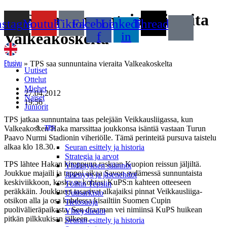
Mene
TPS saa sunnuntaina vieraita
nstagram
Youtube
Tiktok
Facebook-
Linkedin-
Threads
sisältöön
f
in
Valkeakoskelta
»
TPS saa sunnuntaina vieraita Valkeakoskelta
Etusivu
Uutiset
Ottelut
Miehet
27.04.2012
Naiset
19:56
Juniorit
TPS jatkaa sunnuntaina taas pelejään Veikkausliigassa, kun
Valkeakosken Haka marssittaa joukkonsa isäntiä vastaan Turun
TPS
Paavo Nurmi Stadionin viheriölle. Tämä perinteitä pursuva taistelu
alkaa klo 18.30.
Seuran esittely ja historia
Strategia ja arvot
TPS lähtee Hakan kimppuun raskaan Kuopion reissun jäljiltä.
Yhdistyksen säännöt
Joukkue majaili ja tappoi aikaa Savon sydämessä sunnuntaista
Jäsenyys ja jäsenehdot
keskiviikkoon, koska se kohtasi KuPS:n kahteen otteeseen
Töihin Tepsiin
peräkkäin. Joukkueet tasasivat alkajaiksi pinnat Veikkausliiga-
Uutisarkisto
otsikon alla ja osa kahdessa kisailtiin Suomen Cupin
Tietosuoja
puolivälieräpaikasta. Sen draaman vei nimiinsä KuPS huikean
Yhteystiedot
pitkän pilkkukisan jälkeen.
Seuran esittely ja historia