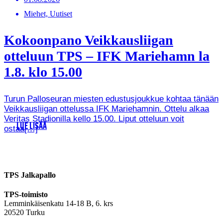
Miehet, Uutiset
Kokoonpano Veikkausliigan
otteluun TPS – IFK Mariehamn la
1.8. klo 15.00
Turun Palloseuran miesten edustusjoukkue kohtaa tänään
Veikkausliigan ottelussa IFK Mariehamnin. Ottelu alkaa
Veritas Stadionilla kello 15.00. Liput otteluun voit
LUE LISÄÄ
ostaa[…]
TPS Jalkapallo
TPS-toimisto
Lemminkäisenkatu 14-18 B, 6. krs
20520 Turku