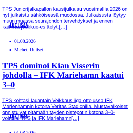
TPS Juniorijalkapallon kausijulkaisu vuosimallia 2026 on
nyt julkaistu sähköisessä muodossa. Julkaisusta löytyy
muun muassa seurajohdon tervehdykset ja ennen
LUE LISÄÄ
kaikkea joukkue-esittelyt.[…]
01.08.2026
Miehet, Uutiset
TPS dominoi Kian Visserin
johdolla – IFK Mariehamn kaatui
3–0
TPS kohtasi lauantain Veikkausliiga-ottelussa IFK
Marienhamnin kotona Veritas Stadionilla. Mustavalkoiset
onnistuivat pitämään täyden pistepotin kotona 3–0-
LUE LISÄÄ
voitolla. TPS ja IFK Mariehamn[…]
01.08.2026