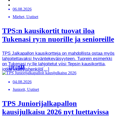
06.08.2026
Miehet, Uutiset
TPS:n kausikortit tuovat iloa
Tukenasi ry:n nuorille ja senioreille
TPS Jalkapallon kausikortteja on mahdollista ostaa myös
lahjoitettavaksi hyväntekeväisyyteen. Tuorein esimerkki
on Tukenasi ry:lle lahjoitetut viisi Tepsin kausikorttia,
LUE LISÄÄ
jotka yksityishenkilö[…]
04.08.2026
Juniorit, Uutiset
TPS Juniorijalkapallon
kausijulkaisu 2026 nyt luettavissa