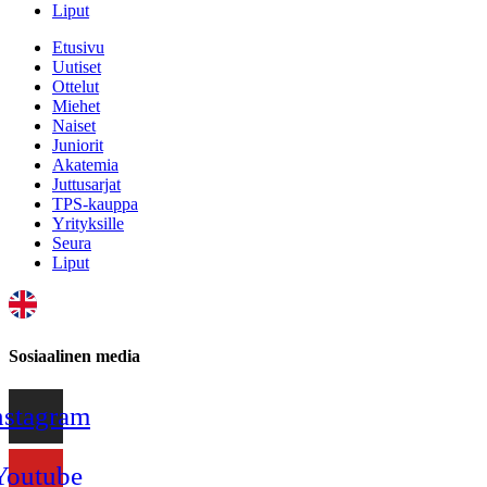
Liput
Etusivu
Uutiset
Ottelut
Miehet
Naiset
Juniorit
Akatemia
Juttusarjat
TPS-kauppa
Yrityksille
Seura
Liput
Sosiaalinen media
nstagram
Youtube