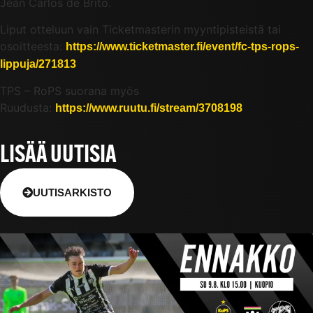
Jean Carlos de Brito.
Liput otteluun vain Ticketmasterin myyntipisteistä tai
osoitteesta:
https://www.ticketmaster.fi/event/fc-tps-rops-
lippuja/271813
TPS – RoPS suorana myös
Ruudusta:
https://www.ruutu.fi/stream/3708198
LISÄÄ UUTISIA
UUTISARKISTO