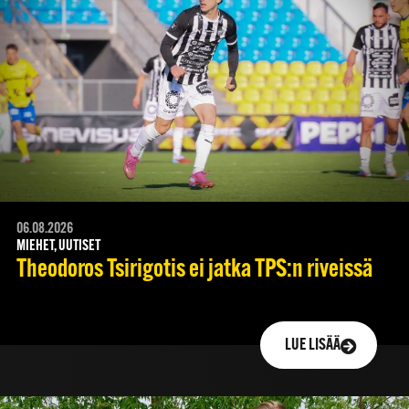
06.08.2026
MIEHET, UUTISET
Theodoros Tsirigotis ei jatka TPS:n riveissä
LUE LISÄÄ