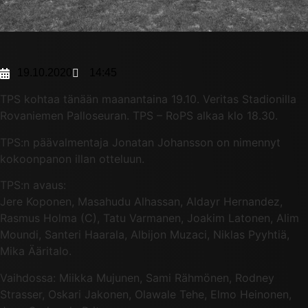
19.10.2020
14:45
TPS kohtaa tänään maanantaina 19.10. Veritas Stadionilla
Rovaniemen Palloseuran. TPS – RoPS alkaa klo 18.30.
TPS:n päävalmentaja Jonatan Johansson on nimennyt
kokoonpanon illan otteluun.
TPS:n avaus:
Jere Koponen, Masahudu Alhassan, Aldayr Hernandez,
Rasmus Holma (C), Tatu Varmanen, Joakim Latonen, Alim
Moundi, Santeri Haarala, Albijon Muzaci, Niklas Pyyhtiä,
Mika Ääritalo.
Vaihdossa: Miikka Mujunen, Sami Rähmönen, Rodney
Strasser, Oskari Jakonen, Olawale Tehe, Elmo Heinonen,