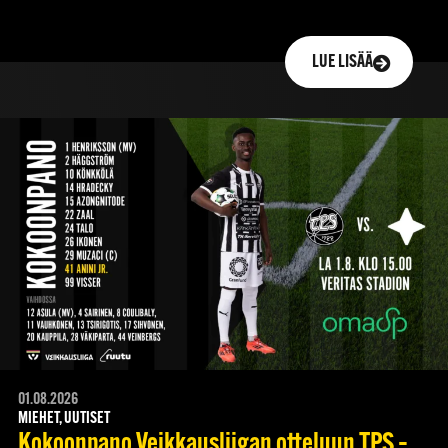
LUE LISÄÄ
01.08.2026
MIEHET, UUTISET
Kokoonpano Veikkausliigan otteluun TPS –