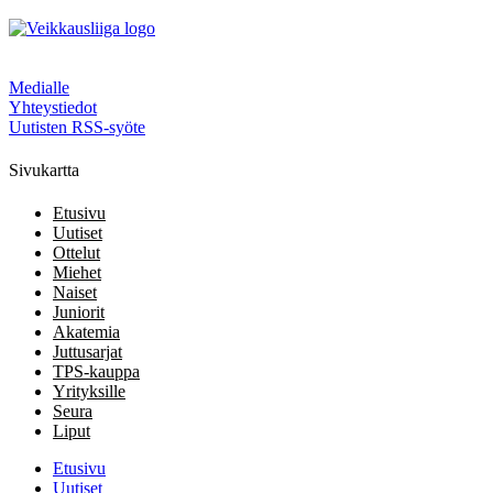
Medialle
Yhteystiedot
Uutisten RSS-syöte
Sivukartta
Etusivu
Uutiset
Ottelut
Miehet
Naiset
Juniorit
Akatemia
Juttusarjat
TPS-kauppa
Yrityksille
Seura
Liput
Etusivu
Uutiset