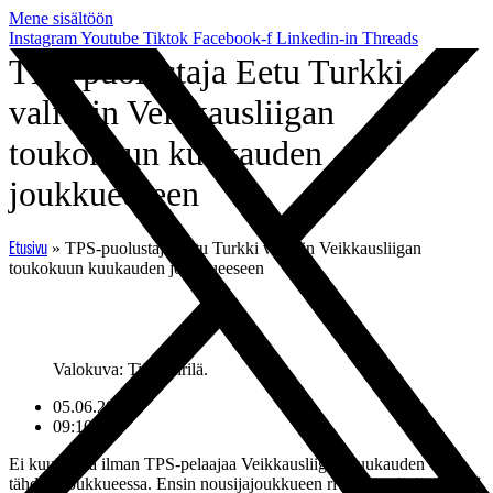
Mene sisältöön
Instagram
Youtube
Tiktok
Facebook-f
Linkedin-in
Threads
TPS-puolustaja Eetu Turkki
valittiin Veikkausliigan
toukokuun kuukauden
joukkueeseen
»
TPS-puolustaja Eetu Turkki valittiin Veikkausliigan
Etusivu
toukokuun kuukauden joukkueeseen
Valokuva: Tiina Pirilä.
05.06.2026
09:10
Ei kuukautta ilman TPS-pelaajaa Veikkausliigan kuukauden
tähdistöjoukkueessa. Ensin nousijajoukkueen riveistä valittiin
Matej