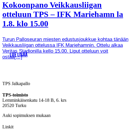
Kokoonpano Veikkausliigan
otteluun TPS – IFK Mariehamn la
1.8. klo 15.00
Turun Palloseuran miesten edustusjoukkue kohtaa tänään
Veikkausliigan ottelussa IFK Mariehamnin. Ottelu alkaa
Veritas Stadionilla kello 15.00. Liput otteluun voit
LUE LISÄÄ
ostaa[…]
TPS Jalkapallo
TPS-toimisto
Lemminkäisenkatu 14-18 B, 6. krs
20520 Turku
Auki sopimuksen mukaan
Linkit