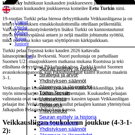
Hradecky
huhtikuun kuukauden joukkueeseen ja nyt sarjan
toukokuun kuukauden joukkueessa komeilee
Eetu Turkin
nimi.
19-vuotias Turkki pelaa hienoa debyyttikautta Veikkausliigassa ja on
Uutiset
tehnyt vaikutuksen ennakkoluulottomilla otteillaan pelikentällä.
Ottelut
Vahvan puolustustyöskentelyn lisäksi Turkki on kunnostautunut
Miehet
myös hyökkäyspäässä antaen jo neljä maaliin johtanutta syöttöä,
Naiset
mikä oikeuttaa koko sarjan söyttöpörssin kärkipaikkaan.
Juniorit
Turkki pelaa Tepsissä koko kauden 2026 kattavalla
lainasopimuksella Ilveksestä. Nuori puolustaja on parhaillaan
TPS
Suomen U21-maajoukkueen matkassa mukana Ruotsissa ja teki
eilisiltana debyyttinsä Pikkuhuuhkajissa. Turkki kuului Suomen
Seuran esittely ja historia
avauskokoonpanoon, kun Pikkuhuuhkajat kaatoi Ruotsin maalein
Strategia ja arvot
3–1.
Yhdistyksen säännöt
Jäsenyys ja jäsenehdot
Veikkausliigan kuukauden joukkueen valitsi Veikkausliiga, joka
Töihin Tepsiin
myös nimesi sarjan kuukauden valmentajan. Kuukauden pelaajan
valinnasta ovat vastanneet aiempien kausien tapaan Veikkausliigan
Uutisarkisto
pelaajat itse. Veikkausliiga on kuullut pelaajien kannan yhteistyössä
Tietosuoja
Jalkapallon Pelaajayhdistyksen kanssa.
Yhteystiedot
Seuran esittely ja historia
Veikkausliigan toukokuun joukkue (4-3-1-
Strategia ja arvot
Yhdistyksen säännöt
2):