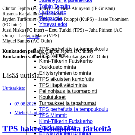
Jäsenyys ja jäsenehdot
Töihin Tepsiin
Clinton Jephta (FC Inter) – Adeleke Akinyemi (IF Gnistan)
Uutisarkisto
Rasmus Karjalainen (AC Oulu)
Tietosuoja
Jayden Turfkruier (VPS) – Otto Ruoppi (KuPS) – Jasse Tuominen
Yhteystiedot
(FC Inter)
Jussi Niska (FC Inter) – Eetu Turkki (TPS) – Juha Pirinen (AC
Oulu) – Lassana Mane (VPS)
Toiminta
Miguel Santos (AC Oulu)
TPS perhefutis ja temppukoulu
Kuukauden pelaaja
: Clinton Jephta (FC Inter)
TPS Mimmit
Kuukauden valmentaja
: Mikko Isokangas (AC Oulu)
Kimi-Tiikerin Futiskerho
Joukkuetoiminta
Erityisryhmien toiminta
Lisää uutisia
TPS aikuisten kuntofutis
TPS iltapäivätoiminta
Uutisarkisto
Pelinohjaus ja tuomarointi
Koulutukset
Turnaukset ja tapahtumat
07.08.2026
TPS perhefutis ja temppukoulu
Miehet, Uutiset
TPS Mimmit
Kimi-Tiikerin Futiskerho
TPS hakee Kuopiosta tärkeitä
Joukkuetoiminta
Erityisryhmien toiminta