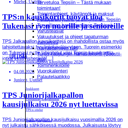
Miehet, Uutiset
Tervetuloa Tepsiin – Tästä mukaan
toimintaan!
Toimintaohjeet, käytännöt ja maksut
TPS:n kausikortit tuovat iloa
Pelaajarekrytointi ja siirtyminen Tepsiin
Tukenasi ry:n nuorille ja senioreille
Turvallinen harrastaminen Tepsissä
Varusteasiat
Vakuutukset ja ohjeet tapaturman
TPS Jalkapallon kausikortteja on mahdollista ostaa myös
sattuessa
lahjoitettavaksi hyväntekeväisyyteen. Tuorein esimerkki
Harrastamisen tuki
on Tukenasi ry:lle lahjoitetut viisi Tepsin kausikorttia,
Turun kaupungin harrastekortti (Boostii-
LUE LISÄÄ
jotka yksityishenkilö[…]
etu)
Toimihenkilöille
Vuorokalenteri
04.08.2026
Palautelaatikko
Juniorit, Uutiset
Joukkueet
TPS Juniorijalkapallon
Turnaukset ja tapahtumat
kausijulkaisu 2026 nyt luettavissa
TPS:n ottelut
TPS Juniorijalkapallon kausijulkaisu vuosimallia 2026 on
Seuran yhteystiedot
nyt julkaistu sähköisessä muodossa. Julkaisusta löytyy