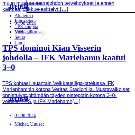
muun muassa seurajohdon tervehdykset ja ennen
In english
LUE LISÄÄ
kaikkea joukkue-esittelyt.[…]
Akatemia
Juttusarjat
01.08.2026
TPS-kauppa
Miehet, Uutiset
Yrityksille
Seura
Liput
TPS dominoi Kian Visserin
johdolla – IFK Mariehamn kaatui
3–0
TPS kohtasi lauantain Veikkausliiga-ottelussa IFK
Marienhamnin kotona Veritas Stadionilla. Mustavalkoiset
onnistuivat pitämään täyden pistepotin kotona 3–0-
LUE LISÄÄ
voitolla. TPS ja IFK Mariehamn[…]
01.08.2026
Miehet, Uutiset