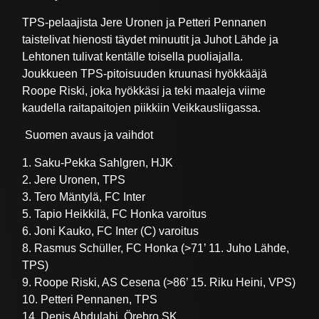
TPS-pelaajista Jere Uronen ja Petteri Pennanen
taistelivat hienosti täydet minuutit ja Juhot Lähde ja
Lehtonen tulivat kentälle toisella puoliajalla.
Joukkueen TPS-pitoisuuden kruunasi hyökkääjä
Roope Riski, joka hyökkäsi ja teki maaleja viime
kaudella raitapaitojen piikkiin Veikkausliigassa.
Suomen avaus ja vaihdot
1. Saku-Pekka Sahlgren, HJK
2. Jere Uronen, TPS
3. Tero Mäntylä, FC Inter
5. Tapio Heikkilä, FC Honka varoitus
6. Joni Kauko, FC Inter (C) varoitus
8. Rasmus Schüller, FC Honka (>71’ 11. Juho Lähde,
TPS)
9. Roope Riski, AS Cesena (>86’ 15. Riku Heini, VPS)
10. Petteri Pennanen, TPS
14. Denis Abdulahi, Örebro SK