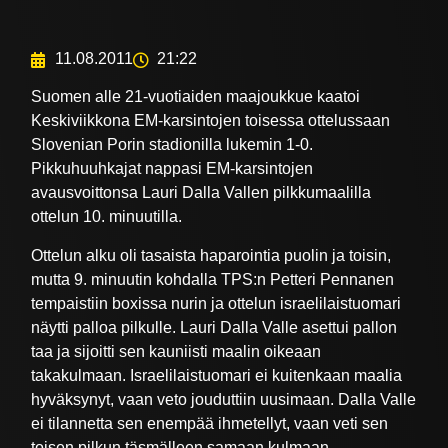
11.08.2011
21:22
Suomen alle 21-vuotiaiden maajoukkue kaatoi
Keskiviikkona EM-karsintojen toisessa ottelussaan
Slovenian Porin stadionilla lukemin 1-0.
Pikkuhuuhkajat nappasi EM-karsintojen
avausvoittonsa Lauri Dalla Vallen pilkkumaalilla
ottelun 10. minuutilla.
Ottelun alku oli tasaista haparointia puolin ja toisin,
mutta 9. minuutin kohdalla TPS:n Petteri Pennanen
tempaistiin boxissa nurin ja ottelun israelilaistuomari
näytti palloa pilkulle. Lauri Dalla Valle asettui pallon
taa ja sijoitti sen kauniisti maalin oikeaan
takakulmaan. Israelilaistuomari ei kuitenkaan maalia
hyväksynyt, vaan veto jouduttiin uusimaan. Dalla Valle
ei tilannetta sen enempää ihmetellyt, vaan veti sen
toisen pilkun täsmälleen samaan kulmaan.