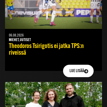
06.08.2026
MIEHET, UUTISET
Theodoros Tsirigotis ei jatka TPS:n
riveissä
LUE LISÄÄ