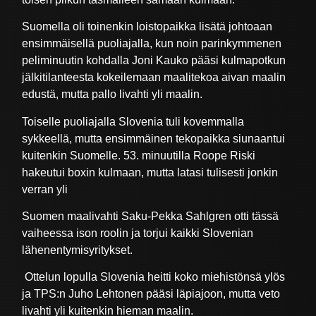
Suomella oli toinenkin loistopaikka lisätä johtoaan
ensimmäisellä puoliajalla, kun noin parinkymmenen
peliminuutin kohdalla Joni Kauko pääsi kulmapotkun
jälkitilanteesta kokeilemaan maalitekoa aivan maalin
edustä, mutta pallo livahti yli maalin.
Toiselle puoliajalla Slovenia tuli kovemmalla
sykkeellä, mutta ensimmäinen tekopaikka siunaantui
kuitenkin Suomelle. 53. minuutilla Roope Riski
hakeutui boxin kulmaan, mutta latasi tulisesti jonkin
verran yli
Suomen maalivahti Saku-Pekka Sahlgren otti tässä
vaiheessa ison roolin ja torjui kaikki Slovenian
lähenentymisyritykset.
Ottelun lopulla Slovenia heitti koko miehistönsä ylös
ja TPS:n Juho Lehtonen pääsi läpiajoon, mutta veto
livahti yli kuitenkin hieman maalin.