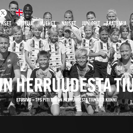
TISET
OTTELUT
MIEHET
NAISET
JUNIORIT
AKATEMIA
RUN HERRUUDESTA TIU
ETUSIVU
»
TPS PITI TURUN HERRUUDESTA TIUKASTI KIINNI