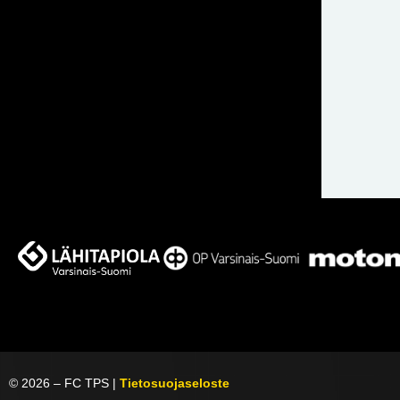
©
2026
– FC TPS |
Tietosuojaseloste