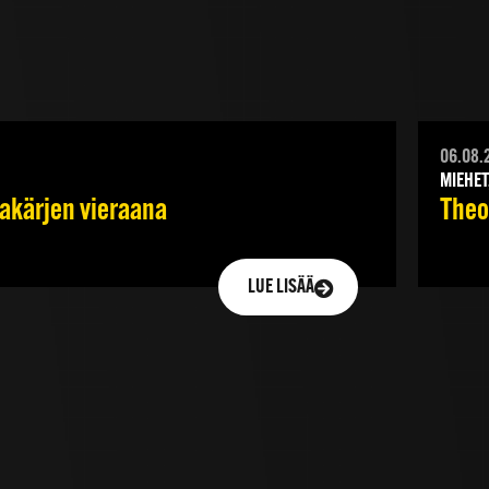
06.08.
MIEHET
jakärjen vieraana
Theod
LUE LISÄÄ