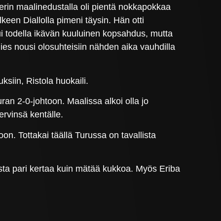
nterin maalinedustalla oli pientä nokkapokkaa
lkeen Diallolla pimeni täysin. Hän otti
lui todella ikävän kuuluinen kopsahdus, mutta
mies nousi olosuhteisiin nähden aika vauhdilla
ksiin, Ristola huokaili.
an 2-0-johtoon. Maalissa alkoi olla jo
ervinsä kentälle.
n. Tottakai täällä Turussa on tavallista
usta pari kertaa kuin mätää kukkoa. Myös Eriba