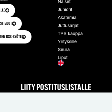
Naiset
Juniorit
LLE
Akatemia
STIEDOT
Juttusarjat
TPS-kauppa
TEN RSS-SYÖTE
Yrityksille
Seura
Liput
LIITY POSTITUSLISTALLE