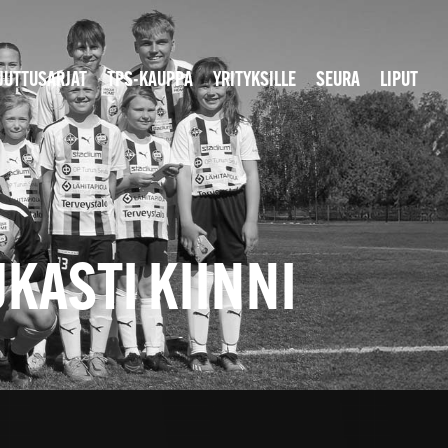
JUTTUSARJAT
TPS-KAUPPA
YRITYKSILLE
SEURA
LIPUT
KASTI KIINNI