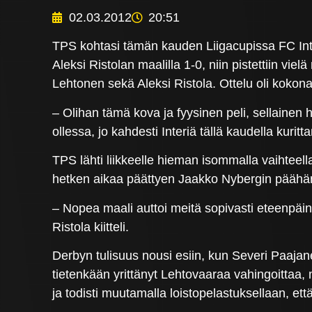
02.03.2012
20:51
TPS kohtasi tämän kauden Liigacupissa FC Inte
Aleksi Ristolan maalilla 1-0, niin pistettiin vi
Lehtonen sekä Aleksi Ristola. Ottelu oli kokon
– Olihan tämä kova ja fyysinen peli, sellainen he
ollessa, jo kahdesti Interiä tällä kaudella kurit
TPS lähti liikkeelle hieman isommalla vaihteella 
hetken aikaa päättyen Jaakko Nybergin päähän. 
– Nopea maali auttoi meitä sopivasti eteenpäin, 
Ristola kiitteli.
Derbyn tulisuus nousi esiin, kun Severi Paajan
tietenkään yrittänyt Lehtovaaraa vahingoittaa
ja todisti muutamalla loistopelastuksellaan, ett