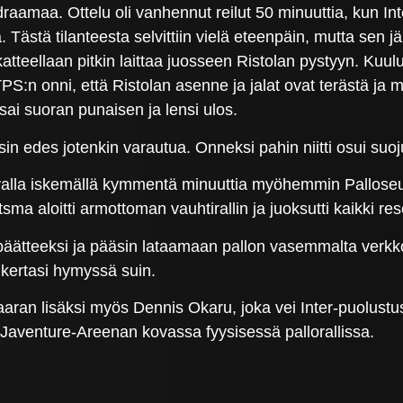
a draamaa. Ottelu oli vanhennut reilut 50 minuuttia, kun I
. Tästä tilanteesta selvittiin vielä eteenpäin, mutta sen jä
atteellaan pitkin laittaa juosseen Ristolan pystyyn. Kuu
TPS:n onni, että Ristolan asenne ja jalat ovat terästä ja 
sai suoran punaisen ja lensi ulos.
asin edes jotenkin varautua. Onneksi pahin niitti osui suoju
tavalla iskemällä kymmentä minuuttia myöhemmin Palloseur
sma aloitti armottoman vauhtirallin ja juoksutti kaikki res
äätteeksi ja pääsin lataamaan pallon vasemmalta verkkoo
 kertasi hymyssä suin.
aaran lisäksi myös Dennis Okaru, joka vei Inter-puolust
 Javenture-Areenan kovassa fyysisessä pallorallissa.