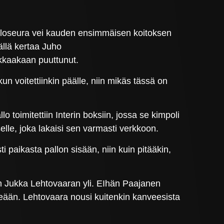
alloseura vei kauden ensimmäisen koitoksen
ällä kertaa Juho
ikkaakaan puuttunut.
kun voitettiinkin päälle, niin mikäs tässä on
o toimitettiin Interin boksiin, jossa se kimpoli
lle, joka lakaisi sen varmasti verkkoon.
i paikasta pallon sisään, niin kuin pitääkin,
een Jukka Lehtovaaran yli. EIhän Paajanen
keään. Lehtovaara nousi kuitenkin kanveesista