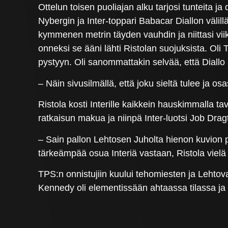
Ottelun toisen puoliajan alku tarjosi tunteita j
Nybergin ja Inter-toppari Babacar Diallon välillä
kymmenen metrin täyden vauhdin ja niittasi viik
onneksi se ääni lähti Ristolan suojuksista. Oli 
pystyyn. Oli sanommattakin selvää, että Diallo 
– Näin sivusilmällä, että joku sieltä tulee ja os
Ristola kosti Interille kaikkein hauskimmalla 
ratkaisun makua ja niinpä Inter-luotsi Job Dragt
– Sain pallon Lehtosen Juholta hienon kuvion p
tärkeämpää osua Interiä vastaan, Ristola vielä
TPS:n onnistujiin kuului tehomiesten ja Lehtov
Kennedy oli elementissään ahtaassa tilassa ja