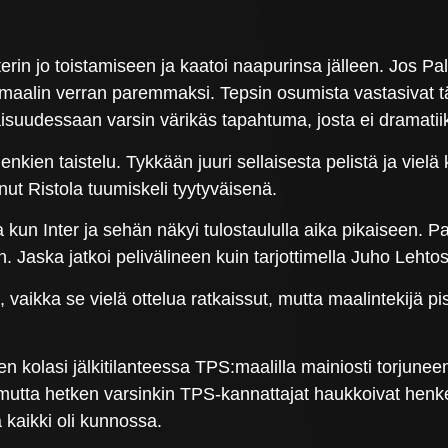
rin jo toistamiseen ja kaatoi naapurinsa jälleen. Jos P
elä maalin verran paremmaksi. Tepsin osumista vastasivat t
aisuudessaan varsin värikäs tapahtuma, josta ei dramati
nkien taistelu. Tykkään juuri sellaisesta pelistä ja vielä 
tanut Ristola tuumiskeli tyytyväisenä.
kun Inter ja sehän näkyi tulostaululla aika pikaiseen. Pall
Jaska jatkoi pelivälineen kuin tarjottimella Juho Lehtose
vaikka se vielä ottelua ratkaissut, mutta maalintekijä pist
en kolasi jälkitilanteessa TPS:maalilla mainiosti torjun
, mutta hetken varsinkin TPS-kannattajat haukkoivat hen
ä kaikki oli kunnossa.